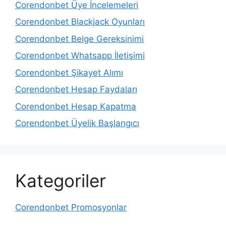
Corendonbet Üye İncelemeleri
Corendonbet Blackjack Oyunları
Corendonbet Belge Gereksinimi
Corendonbet Whatsapp İletişimi
Corendonbet Şikayet Alımı
Corendonbet Hesap Faydaları
Corendonbet Hesap Kapatma
Corendonbet Üyelik Başlangıcı
Kategoriler
Corendonbet Promosyonlar