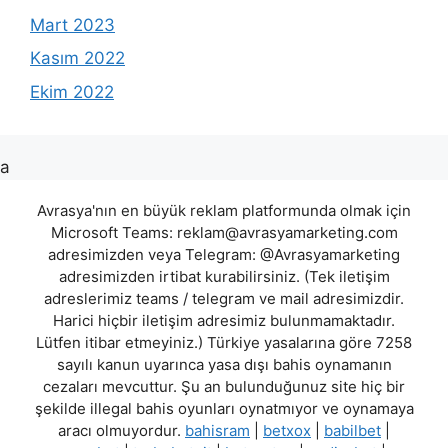
Mart 2023
Kasım 2022
Ekim 2022
a
Avrasya'nın en büyük reklam platformunda olmak için
Microsoft Teams:
reklam@avrasyamarketing.com
adresimizden veya Telegram: @Avrasyamarketing
adresimizden irtibat kurabilirsiniz. (Tek iletişim
adreslerimiz teams / telegram ve mail adresimizdir.
Harici hiçbir iletişim adresimiz bulunmamaktadır.
Lütfen itibar etmeyiniz.) Türkiye yasalarına göre 7258
sayılı kanun uyarınca yasa dışı bahis oynamanın
cezaları mevcuttur. Şu an bulunduğunuz site hiç bir
şekilde illegal bahis oyunları oynatmıyor ve oynamaya
aracı olmuyordur.
bahisram
|
betxox
|
babilbet
|