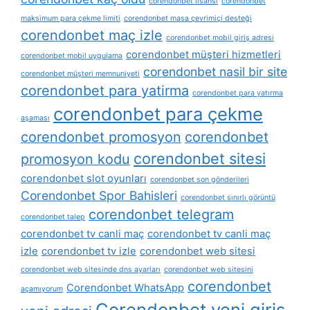
corendonbet lisansı
corendonbet
maksimum para çekme limiti
corendonbet masa çevrimiçi desteği
corendonbet maç izle
corendonbet mobil giriş adresi
corendonbet müşteri hizmetleri
corendonbet mobil uygulama
corendonbet nasil bir site
corendonbet müşteri memnuniyeti
corendonbet para yatirma
corendonbet para yatırma
corendonbet para çekme
aşaması
corendonbet promosyon
corendonbet
corendonbet sitesi
promosyon kodu
corendonbet slot oyunları
corendonbet son gönderileri
Corendonbet Spor Bahisleri
corendonbet sınırlı görüntü
corendonbet telegram
corendonbet talep
corendonbet tv canli maç
corendonbet tv canli maç
izle
corendonbet tv izle
corendonbet web sitesi
corendonbet web sitesinde dns ayarları
corendonbet web sitesini
corendonbet
Corendonbet WhatsApp
açamıyorum
Corendonbet yeni giriş