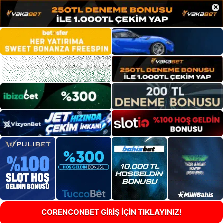
×
CORENCONBET GİRİŞ İÇİN TIKLAYINIZ!