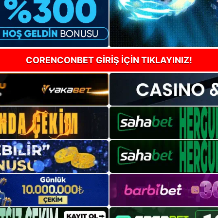
CORENCONBET GİRİŞ İÇİN TIKLAYINIZ!