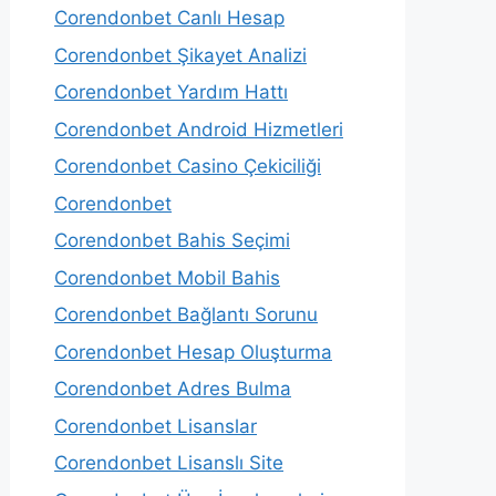
Corendonbet Canlı Hesap
Corendonbet Şikayet Analizi
Corendonbet Yardım Hattı
Corendonbet Android Hizmetleri
Corendonbet Casino Çekiciliği
Corendonbet
Corendonbet Bahis Seçimi
Corendonbet Mobil Bahis
Corendonbet Bağlantı Sorunu
Corendonbet Hesap Oluşturma
Corendonbet Adres Bulma
Corendonbet Lisanslar
Corendonbet Lisanslı Site