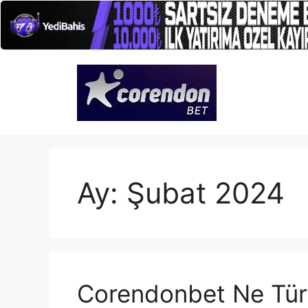
İçeriğe
atla
Ay:
Şubat 2024
Corendonbet Ne Tür 