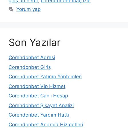
giriş url nedir
,
corendonbet maç izle
Yorum yap
Son Yazılar
Corendonbet Adresi
Corendonbet Giriş
Corendonbet Yatırım Yöntemleri
Corendonbet Vip Hizmet
Corendonbet Canlı Hesap
Corendonbet Şikayet Analizi
Corendonbet Yardım Hattı
Corendonbet Android Hizmetleri