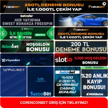
×
CORENCONBET GİRİŞ İÇİN TIKLAYINIZ!