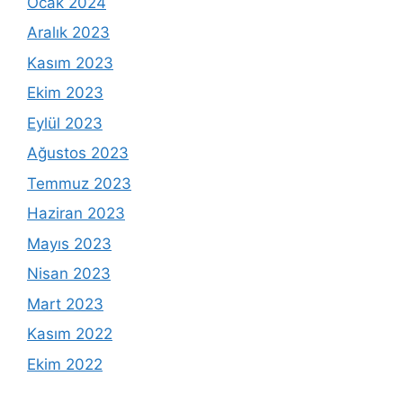
Ocak 2024
Aralık 2023
Kasım 2023
Ekim 2023
Eylül 2023
Ağustos 2023
Temmuz 2023
Haziran 2023
Mayıs 2023
Nisan 2023
Mart 2023
Kasım 2022
Ekim 2022