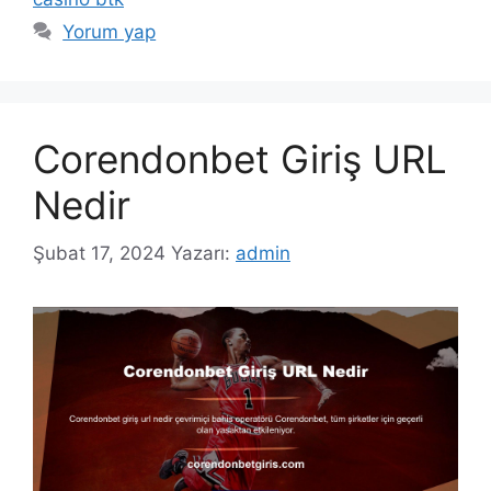
Yorum yap
Corendonbet Giriş URL
Nedir
Şubat 17, 2024
Yazarı:
admin