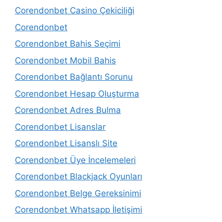
Corendonbet Casino Çekiciliği
Corendonbet
Corendonbet Bahis Seçimi
Corendonbet Mobil Bahis
Corendonbet Bağlantı Sorunu
Corendonbet Hesap Oluşturma
Corendonbet Adres Bulma
Corendonbet Lisanslar
Corendonbet Lisanslı Site
Corendonbet Üye İncelemeleri
Corendonbet Blackjack Oyunları
Corendonbet Belge Gereksinimi
Corendonbet Whatsapp İletişimi