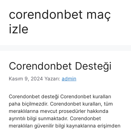
corendonbet maç
izle
Corendonbet Desteği
Kasım 9, 2024
Yazarı:
admin
Corendonbet desteği Corendonbet kuralları
paha biçilmezdir. Corendonbet kuralları, tüm
meraklılarına mevcut prosedürler hakkında
ayrıntılı bilgi sunmaktadır. Corendonbet
meraklıları güvenilir bilgi kaynaklarına erişimden