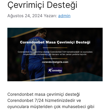
Çevrimiçi Desteği
Ağustos 24, 2024
Yazarı:
admin
Corendonbet masa çevrimiçi desteği
Corendonbet 7/24 hizmetinizdedir ve
oyunculara müşteriden çok muhasebeci gibi