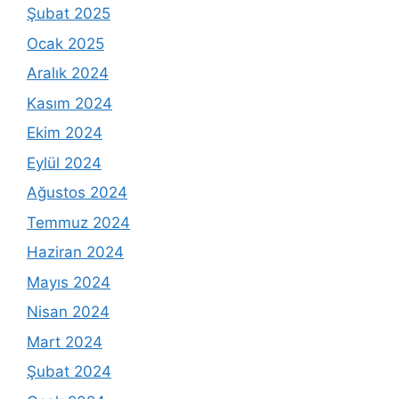
Şubat 2025
Ocak 2025
Aralık 2024
Kasım 2024
Ekim 2024
Eylül 2024
Ağustos 2024
Temmuz 2024
Haziran 2024
Mayıs 2024
Nisan 2024
Mart 2024
Şubat 2024