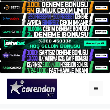
İçeriğe
atla
Menü