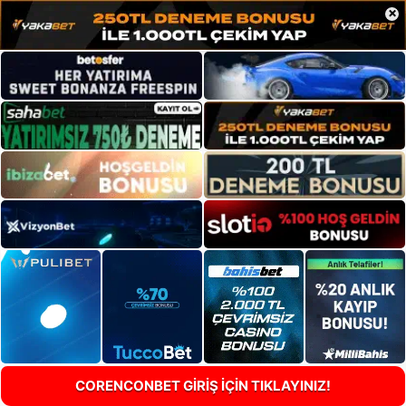
×
CORENCONBET GİRİŞ İÇİN TIKLAYINIZ!