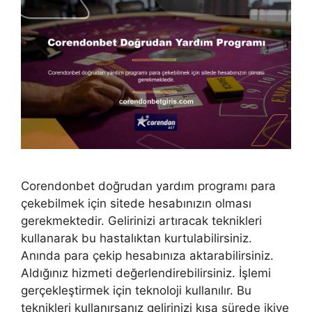
Corendonbet doğrudan yardım programı para
çekebilmek için sitede hesabınızın olması
gerekmektedir. Gelirinizi artıracak teknikleri
kullanarak bu hastalıktan kurtulabilirsiniz.
Anında para çekip hesabınıza aktarabilirsiniz.
Aldığınız hizmeti değerlendirebilirsiniz. İşlemi
gerçekleştirmek için teknoloji kullanılır. Bu
teknikleri kullanırsanız gelirinizi kısa sürede ikiye