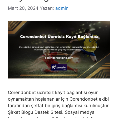
Mart 20, 2024
Yazarı:
admin
Corendonbet ücretsiz kayıt bağlantısı oyun
oynamaktan hoşlananlar için Corendonbet ekibi
tarafından şeffaf bir giriş bağlantısı kurulmuştur.
Şirket Blogu Destek Sitesi. Sosyal medya