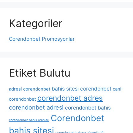
Kategoriler
Corendonbet Promosyonlar
Etiket Bulutu
bahis sitesi corendonbet
adresi corendonbet
canli
corendonbet adres
corendonbet
corendonbet adresi
corendonbet bahis
Corendonbet
corendonbet bahis oranları
bahis sitesi
corendonbet bakara güvenilirliği