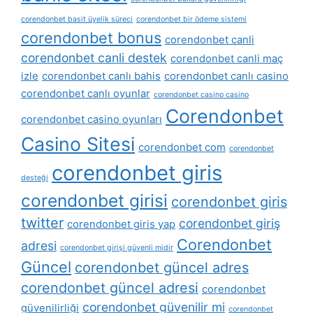
corendonbet basit üyelik süreci
corendonbet bir ödeme sistemi
corendonbet bonus
corendonbet canli
corendonbet canli destek
corendonbet canli maç
izle
corendonbet canlı bahis
corendonbet canlı casino
corendonbet canlı oyunlar
corendonbet casino casino
Corendonbet
corendonbet casino oyunları
Casino Sitesi
corendonbet com
corendonbet
corendonbet giris
desteği
corendonbet girisi
corendonbet giris
twitter
corendonbet giriş
corendonbet giris yap
Corendonbet
adresi
corendonbet girişi güvenli midir
Güncel
corendonbet güncel adres
corendonbet güncel adresi
corendonbet
corendonbet güvenilir mi
güvenilirliği
corendonbet