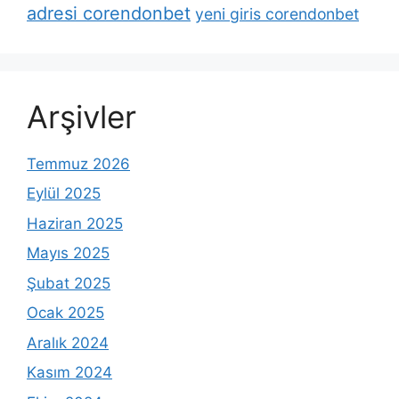
adresi corendonbet
yeni giris corendonbet
Arşivler
Temmuz 2026
Eylül 2025
Haziran 2025
Mayıs 2025
Şubat 2025
Ocak 2025
Aralık 2024
Kasım 2024