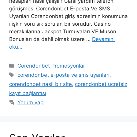
hesapları nasıl çalışır? Canlı yardım telefon
görüşmesi Corendonbet E-posta Ve SMS
Uyarıları Corendonbet giriş adresimin konumuna
ilişkin soru sık sorulan bir sorudur. Casino
meraklılarına Jackpot Turnuvaları VE Muson
Bonusları da dahil olmak üzere …
Devamını
oku…
Kategoriler
Corendonbet Promosyonlar
Etiketler
corendonbet e-posta ve sms uyarıları
,
corendonbet nasil bir site
,
corendonbet ücretsiz
kayıt bağlantısı
Yorum yap