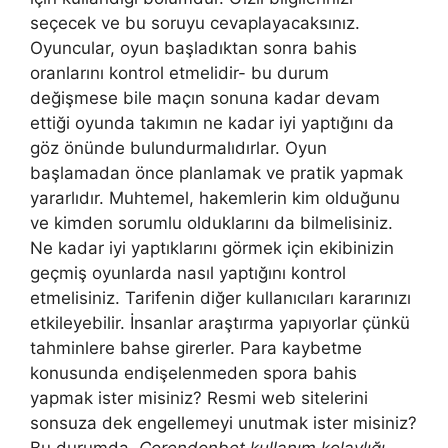
seçecek ve bu soruyu cevaplayacaksınız.
Oyuncular, oyun başladıktan sonra bahis
oranlarını kontrol etmelidir- bu durum
değişmese bile maçın sonuna kadar devam
ettiği oyunda takımın ne kadar iyi yaptığını da
göz önünde bulundurmalıdırlar. Oyun
başlamadan önce planlamak ve pratik yapmak
yararlıdır. Muhtemel, hakemlerin kim olduğunu
ve kimden sorumlu olduklarını da bilmelisiniz.
Ne kadar iyi yaptıklarını görmek için ekibinizin
geçmiş oyunlarda nasıl yaptığını kontrol
etmelisiniz. Tarifenin diğer kullanıcıları kararınızı
etkileyebilir. İnsanlar araştırma yapıyorlar çünkü
tahminlere bahse girerler. Para kaybetme
konusunda endişelenmeden spora bahis
yapmak ister misiniz? Resmi web sitelerini
sonsuza dek engellemeyi unutmak ister misiniz?
Bu durumda,
Corendonbet kullanım kolaylığı