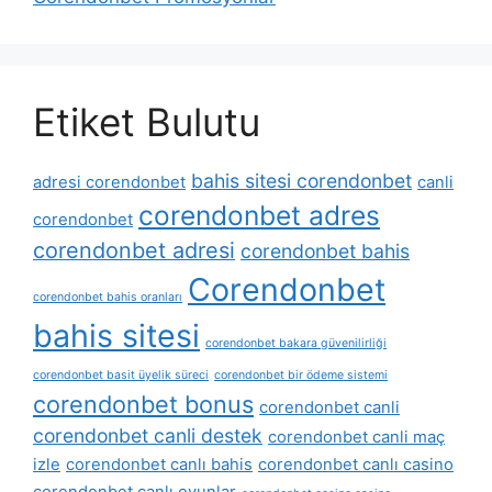
Etiket Bulutu
bahis sitesi corendonbet
adresi corendonbet
canli
corendonbet adres
corendonbet
corendonbet adresi
corendonbet bahis
Corendonbet
corendonbet bahis oranları
bahis sitesi
corendonbet bakara güvenilirliği
corendonbet basit üyelik süreci
corendonbet bir ödeme sistemi
corendonbet bonus
corendonbet canli
corendonbet canli destek
corendonbet canli maç
izle
corendonbet canlı bahis
corendonbet canlı casino