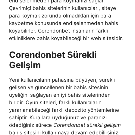
endişelenmeden para koymanızı sağlar.
Çevrimiçi bahis sitelerinin kullanıcıları, siteye
para koymak zorunda olmadıkları için para
kaybetme konusunda endişelenmeden bahis
koyabilirler. Corendonbet insanların farklı
etkinliklere bahis koyabileceği bir web sitesidir.
Corendonbet Sürekli
Gelişim
Yeni kullanıcıların pahasına büyüyen, sürekli
gelişen ve güncellenen bir bahis sitesinin
üyeliğini sağlayan en iyi bahis sitelerinden
biridir. Oyun siteleri, farklı kullanıcıların
yararlanabileceği farklı depozito yöntemlerine
sahiptir. Kurallara uyduğunuz ve paranızı
ödediğiniz sürece
Corendonbet sürekli gelişim
bahis sitesini kullanmaya devam edebilirsiniz.