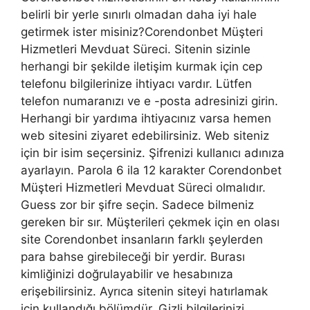
belirli bir yerle sınırlı olmadan daha iyi hale
getirmek ister misiniz?Corendonbet Müşteri
Hizmetleri Mevduat Süreci. Sitenin sizinle
herhangi bir şekilde iletişim kurmak için cep
telefonu bilgilerinize ihtiyacı vardır. Lütfen
telefon numaranızı ve e -posta adresinizi girin.
Herhangi bir yardıma ihtiyacınız varsa hemen
web sitesini ziyaret edebilirsiniz. Web siteniz
için bir isim seçersiniz. Şifrenizi kullanıcı adınıza
ayarlayın. Parola 6 ila 12 karakter Corendonbet
Müşteri Hizmetleri Mevduat Süreci olmalıdır.
Guess zor bir şifre seçin. Sadece bilmeniz
gereken bir sır. Müşterileri çekmek için en olası
site Corendonbet insanların farklı şeylerden
para bahse girebileceği bir yerdir. Burası
kimliğinizi doğrulayabilir ve hesabınıza
erişebilirsiniz. Ayrıca sitenin siteyi hatırlamak
için kullandığı bölümdür. Gizli bilgilerinizi