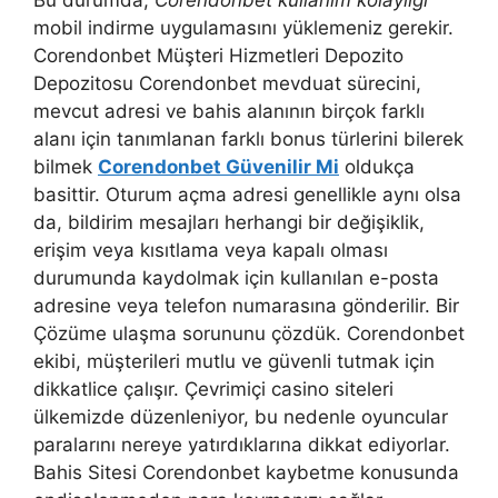
mobil indirme uygulamasını yüklemeniz gerekir.
Corendonbet Müşteri Hizmetleri Depozito
Depozitosu Corendonbet mevduat sürecini,
mevcut adresi ve bahis alanının birçok farklı
alanı için tanımlanan farklı bonus türlerini bilerek
bilmek
Corendonbet Güvenilir Mi
oldukça
basittir. Oturum açma adresi genellikle aynı olsa
da, bildirim mesajları herhangi bir değişiklik,
erişim veya kısıtlama veya kapalı olması
durumunda kaydolmak için kullanılan e-posta
adresine veya telefon numarasına gönderilir. Bir
Çözüme ulaşma sorununu çözdük. Corendonbet
ekibi, müşterileri mutlu ve güvenli tutmak için
dikkatlice çalışır. Çevrimiçi casino siteleri
ülkemizde düzenleniyor, bu nedenle oyuncular
paralarını nereye yatırdıklarına dikkat ediyorlar.
Bahis Sitesi Corendonbet kaybetme konusunda