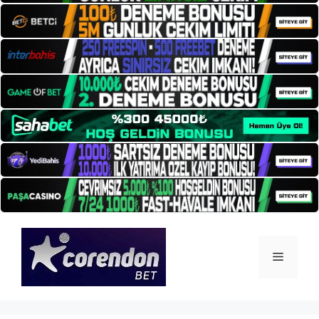
İçeriğe
atla
Menü