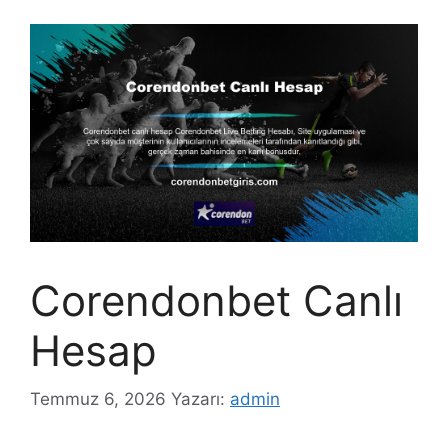
Corendonbet Canlı
Hesap
Temmuz 6, 2026
Yazarı:
admin