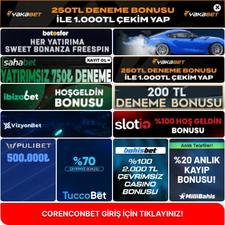
×
CORENCONBET GİRİŞ İÇİN TIKLAYINIZ!