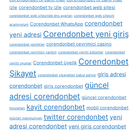
izle
corendonbet tv izle
corendonbet web sitesi
corendonbet web sitesinde dns ayarları
corendonbet web sitesini
corendonbet
Corendonbet WhatsApp
açamıyorum
Corendonbet yeni giriş
yeni adresi
corendonbet çevrimiçi casino
corendonbet yenilikler
corendonbet çevrimiçi yardım
corendonbet çeşitli bölümler
corendonbet
Corendonbet
Corendonbet üyelik
çeşitli oyunlar
Şikayet
giris adresi
corendonbet şikayetleri kabul ediyor
güncel
corendonbet
giris corendonbet
adresi corendonbet
güncel corendonbet
kayit corendonbet
mobil corendonbet
himzetleri
twitter corendonbet
yeni
müşteri memnuniyeti
adresi corendonbet
yeni giris corendonbet