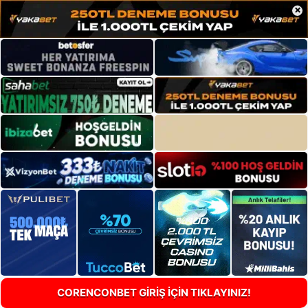
×
CORENCONBET GİRİŞ İÇİN TIKLAYINIZ!