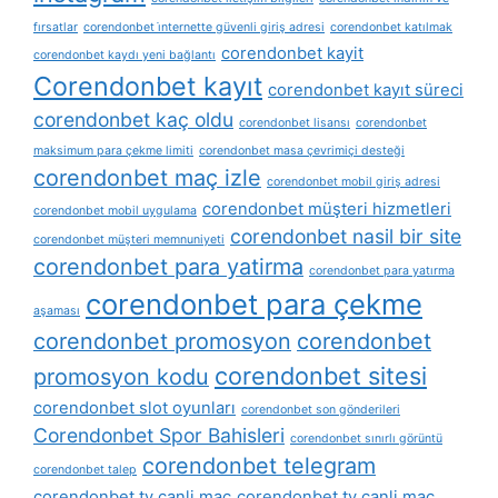
fırsatlar
corendonbet i̇nternette güvenli giriş adresi
corendonbet katılmak
corendonbet kayit
corendonbet kaydı yeni bağlantı
Corendonbet kayıt
corendonbet kayıt süreci
corendonbet kaç oldu
corendonbet lisansı
corendonbet
maksimum para çekme limiti
corendonbet masa çevrimiçi desteği
corendonbet maç izle
corendonbet mobil giriş adresi
corendonbet müşteri hizmetleri
corendonbet mobil uygulama
corendonbet nasil bir site
corendonbet müşteri memnuniyeti
corendonbet para yatirma
corendonbet para yatırma
corendonbet para çekme
aşaması
corendonbet promosyon
corendonbet
corendonbet sitesi
promosyon kodu
corendonbet slot oyunları
corendonbet son gönderileri
Corendonbet Spor Bahisleri
corendonbet sınırlı görüntü
corendonbet telegram
corendonbet talep
corendonbet tv canli maç
corendonbet tv canli maç