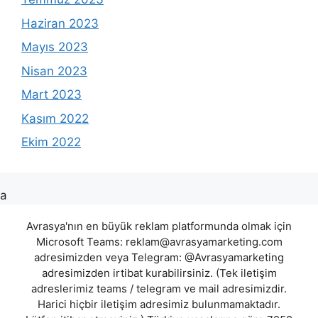
Haziran 2023
Mayıs 2023
Nisan 2023
Mart 2023
Kasım 2022
Ekim 2022
a
Avrasya'nın en büyük reklam platformunda olmak için
Microsoft Teams:
reklam@avrasyamarketing.com
adresimizden veya Telegram: @Avrasyamarketing
adresimizden irtibat kurabilirsiniz. (Tek iletişim
adreslerimiz teams / telegram ve mail adresimizdir.
Harici hiçbir iletişim adresimiz bulunmamaktadır.