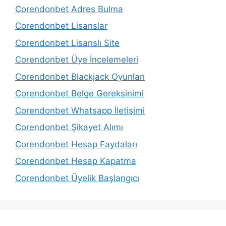
Corendonbet Adres Bulma
Corendonbet Lisanslar
Corendonbet Lisanslı Site
Corendonbet Üye İncelemeleri
Corendonbet Blackjack Oyunları
Corendonbet Belge Gereksinimi
Corendonbet Whatsapp İletişimi
Corendonbet Şikayet Alımı
Corendonbet Hesap Faydaları
Corendonbet Hesap Kapatma
Corendonbet Üyelik Başlangıcı