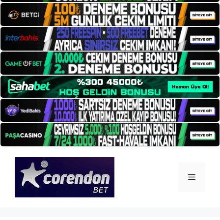
İçeriğe
atla
Menü