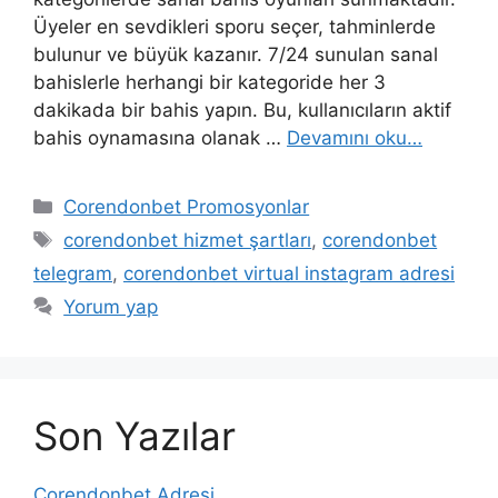
Üyeler en sevdikleri sporu seçer, tahminlerde
bulunur ve büyük kazanır. 7/24 sunulan sanal
bahislerle herhangi bir kategoride her 3
dakikada bir bahis yapın. Bu, kullanıcıların aktif
bahis oynamasına olanak …
Devamını oku…
Kategoriler
Corendonbet Promosyonlar
Etiketler
corendonbet hizmet şartları
,
corendonbet
telegram
,
corendonbet virtual instagram adresi
Yorum yap
Son Yazılar
Corendonbet Adresi