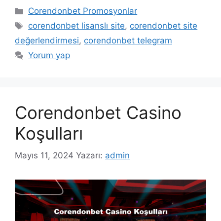
Kategoriler
Corendonbet Promosyonlar
Etiketler
corendonbet lisanslı site
,
corendonbet site
değerlendirmesi
,
corendonbet telegram
Yorum yap
Corendonbet Casino
Koşulları
Mayıs 11, 2024
Yazarı:
admin