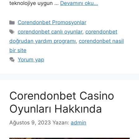
teknolojiye uygun …
Devamını oku…
Kategoriler
Corendonbet Promosyonlar
Etiketler
corendonbet canlı oyunlar
,
corendonbet
doğrudan yardım programı
,
corendonbet nasil
bir site
Yorum yap
Corendonbet Casino
Oyunları Hakkında
Ağustos 9, 2023
Yazarı:
admin