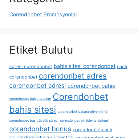
Corendonbet Promosyonlar
Etiket Bulutu
bahis sitesi corendonbet
adresi corendonbet
canli
corendonbet adres
corendonbet
corendonbet adresi
corendonbet bahis
Corendonbet
corendonbet bahis oranları
bahis sitesi
corendonbet bakara güvenilirliği
corendonbet basit üyelik süreci
corendonbet bir ödeme sistemi
corendonbet bonus
corendonbet canli
corendonbet canli destek