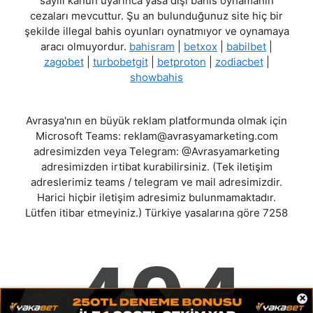
sayılı kanun uyarınca yasa dışı bahis oynamanın
cezaları mevcuttur. Şu an bulunduğunuz site hiç bir
şekilde illegal bahis oyunları oynatmıyor ve oynamaya
aracı olmuyordur.
bahisram
|
betxox
|
babilbet
|
zagobet
|
turbobetgit
|
betproton
|
zodiacbet
|
showbahis
Avrasya'nın en büyük reklam platformunda olmak için
Microsoft Teams:
reklam@avrasyamarketing.com
adresimizden veya Telegram: @Avrasyamarketing
adresimizden irtibat kurabilirsiniz. (Tek iletişim
adreslerimiz teams / telegram ve mail adresimizdir.
Harici hiçbir iletişim adresimiz bulunmamaktadır.
Lütfen itibar etmeyiniz.) Türkiye yasalarına göre 7258
sayılı kanun uyarınca yasa dışı bahis oynamanın
cezaları mevcuttur. Şu an bulunduğunuz site hiç bir
şekilde illegal bahis oyunları oynatmıyor ve oynamaya
aracı olmuyordur.
bahisram
|
betxox
|
babilbet
|
zagobet
|
turbobetgit
|
betproton
|
zodiacbet
|
×
showbahis