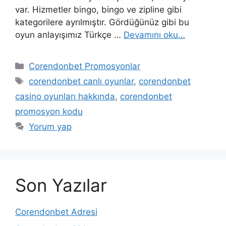
var. Hizmetler bingo, bingo ve zipline gibi
kategorilere ayrılmıştır. Gördüğünüz gibi bu
oyun anlayışımız Türkçe …
Devamını oku…
Kategoriler
Corendonbet Promosyonlar
Etiketler
corendonbet canlı oyunlar
,
corendonbet
casino oyunları hakkında
,
corendonbet
promosyon kodu
Yorum yap
Son Yazılar
Corendonbet Adresi