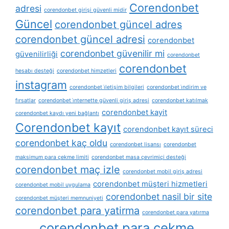
Corendonbet
adresi
corendonbet girişi güvenli midir
Güncel
corendonbet güncel adres
corendonbet güncel adresi
corendonbet
corendonbet güvenilir mi
güvenilirliği
corendonbet
corendonbet
hesabı desteği
corendonbet himzetleri
instagram
corendonbet i̇letişim bilgileri
corendonbet i̇ndirim ve
fırsatlar
corendonbet i̇nternette güvenli giriş adresi
corendonbet katılmak
corendonbet kayit
corendonbet kaydı yeni bağlantı
Corendonbet kayıt
corendonbet kayıt süreci
corendonbet kaç oldu
corendonbet lisansı
corendonbet
maksimum para çekme limiti
corendonbet masa çevrimiçi desteği
corendonbet maç izle
corendonbet mobil giriş adresi
corendonbet müşteri hizmetleri
corendonbet mobil uygulama
corendonbet nasil bir site
corendonbet müşteri memnuniyeti
corendonbet para yatirma
corendonbet para yatırma
corendonbet para çekme