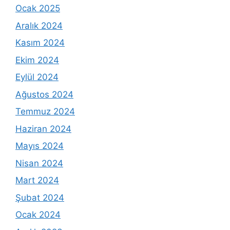
Ocak 2025
Aralık 2024
Kasım 2024
Ekim 2024
Eylül 2024
Ağustos 2024
Temmuz 2024
Haziran 2024
Mayıs 2024
Nisan 2024
Mart 2024
Şubat 2024
Ocak 2024