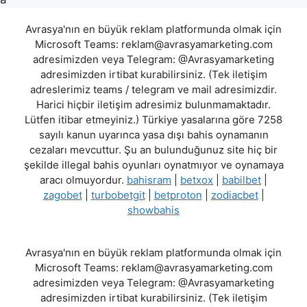
Avrasya'nın en büyük reklam platformunda olmak için
Microsoft Teams:
reklam@avrasyamarketing.com
adresimizden veya Telegram: @Avrasyamarketing
adresimizden irtibat kurabilirsiniz. (Tek iletişim
adreslerimiz teams / telegram ve mail adresimizdir.
Harici hiçbir iletişim adresimiz bulunmamaktadır.
Lütfen itibar etmeyiniz.) Türkiye yasalarına göre 7258
sayılı kanun uyarınca yasa dışı bahis oynamanın
cezaları mevcuttur. Şu an bulunduğunuz site hiç bir
şekilde illegal bahis oyunları oynatmıyor ve oynamaya
aracı olmuyordur.
bahisram
|
betxox
|
babilbet
|
zagobet
|
turbobetgit
|
betproton
|
zodiacbet
|
showbahis
Avrasya'nın en büyük reklam platformunda olmak için
Microsoft Teams:
reklam@avrasyamarketing.com
adresimizden veya Telegram: @Avrasyamarketing
adresimizden irtibat kurabilirsiniz. (Tek iletişim