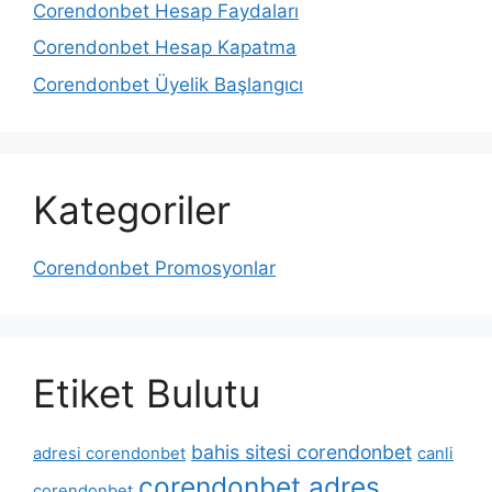
Corendonbet Hesap Faydaları
Corendonbet Hesap Kapatma
Corendonbet Üyelik Başlangıcı
Kategoriler
Corendonbet Promosyonlar
Etiket Bulutu
bahis sitesi corendonbet
adresi corendonbet
canli
corendonbet adres
corendonbet