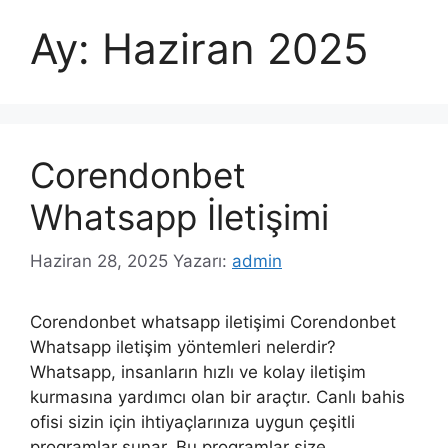
Ay:
Haziran 2025
Corendonbet
Whatsapp İletişimi
Haziran 28, 2025
Yazarı:
admin
Corendonbet whatsapp iletişimi Corendonbet
Whatsapp iletişim yöntemleri nelerdir?
Whatsapp, insanların hızlı ve kolay iletişim
kurmasına yardımcı olan bir araçtır. Canlı bahis
ofisi sizin için ihtiyaçlarınıza uygun çeşitli
programlar sunar. Bu programlar size