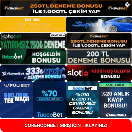
×
CORENCONBET GİRİŞ İÇİN TIKLAYINIZ!