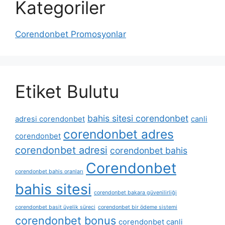
Kategoriler
Corendonbet Promosyonlar
Etiket Bulutu
bahis sitesi corendonbet
adresi corendonbet
canli
corendonbet adres
corendonbet
corendonbet adresi
corendonbet bahis
Corendonbet
corendonbet bahis oranları
bahis sitesi
corendonbet bakara güvenilirliği
corendonbet basit üyelik süreci
corendonbet bir ödeme sistemi
corendonbet bonus
corendonbet canli