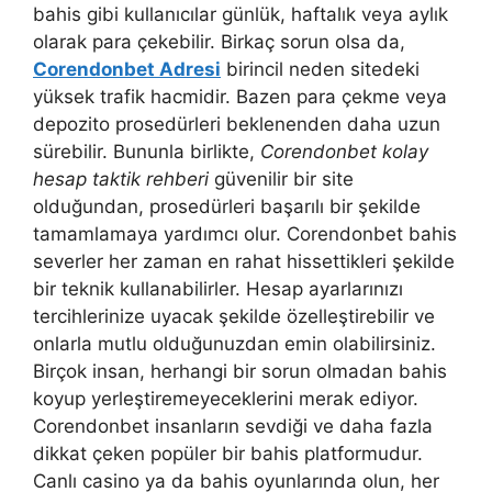
bahis gibi kullanıcılar günlük, haftalık veya aylık
olarak para çekebilir. Birkaç sorun olsa da,
Corendonbet Adresi
birincil neden sitedeki
yüksek trafik hacmidir. Bazen para çekme veya
depozito prosedürleri beklenenden daha uzun
sürebilir. Bununla birlikte,
Corendonbet kolay
hesap taktik rehberi
güvenilir bir site
olduğundan, prosedürleri başarılı bir şekilde
tamamlamaya yardımcı olur. Corendonbet bahis
severler her zaman en rahat hissettikleri şekilde
bir teknik kullanabilirler. Hesap ayarlarınızı
tercihlerinize uyacak şekilde özelleştirebilir ve
onlarla mutlu olduğunuzdan emin olabilirsiniz.
Birçok insan, herhangi bir sorun olmadan bahis
koyup yerleştiremeyeceklerini merak ediyor.
Corendonbet insanların sevdiği ve daha fazla
dikkat çeken popüler bir bahis platformudur.
Canlı casino ya da bahis oyunlarında olun, her