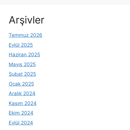
Arşivler
Temmuz 2026
Eylül 2025
Haziran 2025
Mayıs 2025
Şubat 2025
Ocak 2025
Aralık 2024
Kasım 2024
Ekim 2024
Eylül 2024