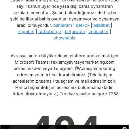
sayılı kanun uyarınca yasa dışı bahis oynamanın
cezaları mevcuttur. Şu an bulunduğunuz site hiç bir
şekilde illegal bahis oyunları oynatmıyor ve oynamaya
aracı olmuyordur.
bahisram
|
betxox
|
babilbet
|
zagobet
|
turbobetgit
|
betproton
|
zodiacbet
|
showbahis
Avrasya'nın en büyük reklam platformunda olmak için
Microsoft Teams:
reklam@avrasyamarketing.com
adresimizden veya Telegram: @Avrasyamarketing
adresimizden irtibat kurabilirsiniz. (Tek iletişim
adreslerimiz teams / telegram ve mail adresimizdir.
Harici hiçbir iletişim adresimiz bulunmamaktadır.
Lütfen itibar etmeyiniz.) Türkiye yasalarına göre 7258
sayılı kanun uyarınca yasa dışı bahis oynamanın
cezaları mevcuttur. Şu an bulunduğunuz site hiç bir
şekilde illegal bahis oyunları oynatmıyor ve oynamaya
aracı olmuyordur.
bahisram
|
betxox
|
babilbet
|
zagobet
|
turbobetgit
|
betproton
|
zodiacbet
|
×