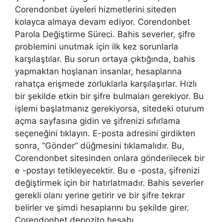
Corendonbet üyeleri hizmetlerini siteden
kolayca almaya devam ediyor. Corendonbet
Parola Değiştirme Süreci. Bahis severler, şifre
problemini unutmak için ilk kez sorunlarla
karşılaştılar. Bu sorun ortaya çıktığında, bahis
yapmaktan hoşlanan insanlar, hesaplarına
rahatça erişmede zorluklarla karşılaşırlar. Hızlı
bir şekilde etkin bir şifre bulmaları gerekiyor. Bu
işlemi başlatmanız gerekiyorsa, sitedeki oturum
açma sayfasına gidin ve şifrenizi sıfırlama
seçeneğini tıklayın. E-posta adresini girdikten
sonra, “Gönder” düğmesini tıklamalıdır. Bu,
Corendonbet sitesinden onlara gönderilecek bir
e -postayı tetikleyecektir. Bu e -posta, şifrenizi
değiştirmek için bir hatırlatmadır. Bahis severler
gerekli olanı yerine getirir ve bir şifre tekrar
belirler ve şimdi hesaplarını bu şekilde girer.
Corendonbet depozito hesabı.