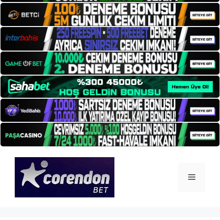
İçeriğe
atla
Menü