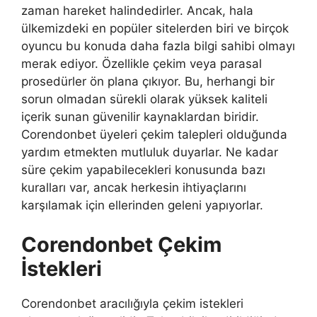
zaman hareket halindedirler. Ancak, hala
ülkemizdeki en popüler sitelerden biri ve birçok
oyuncu bu konuda daha fazla bilgi sahibi olmayı
merak ediyor. Özellikle çekim veya parasal
prosedürler ön plana çıkıyor. Bu, herhangi bir
sorun olmadan sürekli olarak yüksek kaliteli
içerik sunan güvenilir kaynaklardan biridir.
Corendonbet üyeleri çekim talepleri olduğunda
yardım etmekten mutluluk duyarlar. Ne kadar
süre çekim yapabilecekleri konusunda bazı
kuralları var, ancak herkesin ihtiyaçlarını
karşılamak için ellerinden geleni yapıyorlar.
Corendonbet Çekim
İstekleri
Corendonbet aracılığıyla çekim istekleri