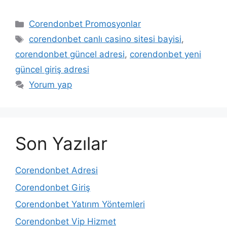
Kategoriler
Corendonbet Promosyonlar
Etiketler
corendonbet canlı casino sitesi bayisi
,
corendonbet güncel adresi
,
corendonbet yeni
güncel giriş adresi
Yorum yap
Son Yazılar
Corendonbet Adresi
Corendonbet Giriş
Corendonbet Yatırım Yöntemleri
Corendonbet Vip Hizmet