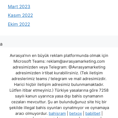
Mart 2023
Kasım 2022
Ekim 2022
a
Avrasya'nın en büyük reklam platformunda olmak için
Microsoft Teams:
reklam@avrasyamarketing.com
adresimizden veya Telegram: @Avrasyamarketing
adresimizden irtibat kurabilirsiniz. (Tek iletişim
adreslerimiz teams / telegram ve mail adresimizdir.
Harici hiçbir iletişim adresimiz bulunmamaktadır.
Lütfen itibar etmeyiniz.) Türkiye yasalarına göre 7258
sayılı kanun uyarınca yasa dışı bahis oynamanın
cezaları mevcuttur. Şu an bulunduğunuz site hiç bir
şekilde illegal bahis oyunları oynatmıyor ve oynamaya
aracı olmuyordur.
bahisram
|
betxox
|
babilbet
|