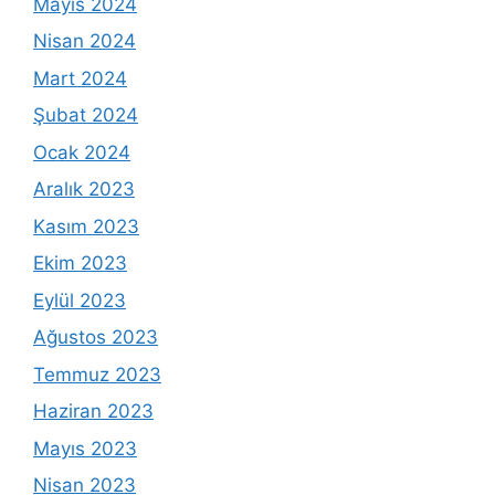
Mayıs 2024
Nisan 2024
Mart 2024
Şubat 2024
Ocak 2024
Aralık 2023
Kasım 2023
Ekim 2023
Eylül 2023
Ağustos 2023
Temmuz 2023
Haziran 2023
Mayıs 2023
Nisan 2023