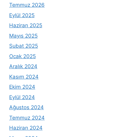
Temmuz 2026
Eylül 2025
Haziran 2025
Mayıs 2025
Şubat 2025
Ocak 2025
Aralık 2024
Kasım 2024
Ekim 2024
Eylül 2024
Ağustos 2024
Temmuz 2024
Haziran 2024