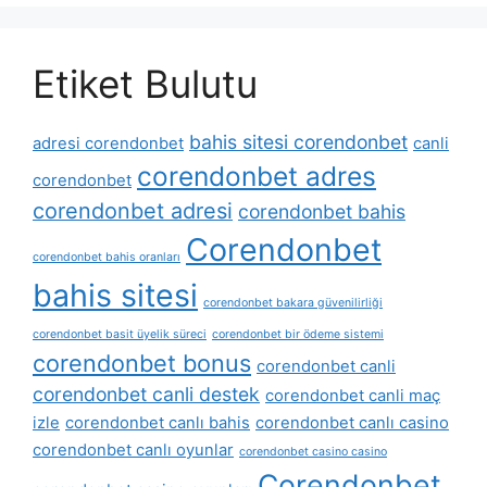
Etiket Bulutu
bahis sitesi corendonbet
adresi corendonbet
canli
corendonbet adres
corendonbet
corendonbet adresi
corendonbet bahis
Corendonbet
corendonbet bahis oranları
bahis sitesi
corendonbet bakara güvenilirliği
corendonbet basit üyelik süreci
corendonbet bir ödeme sistemi
corendonbet bonus
corendonbet canli
corendonbet canli destek
corendonbet canli maç
izle
corendonbet canlı bahis
corendonbet canlı casino
corendonbet canlı oyunlar
corendonbet casino casino
Corendonbet