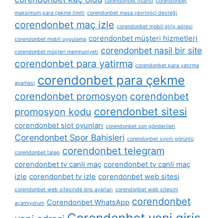
corendonbet lisansı
corendonbet
maksimum para çekme limiti
corendonbet masa çevrimiçi desteği
corendonbet maç izle
corendonbet mobil giriş adresi
corendonbet müşteri hizmetleri
corendonbet mobil uygulama
corendonbet nasil bir site
corendonbet müşteri memnuniyeti
corendonbet para yatirma
corendonbet para yatırma
corendonbet para çekme
aşaması
corendonbet promosyon
corendonbet
corendonbet sitesi
promosyon kodu
corendonbet slot oyunları
corendonbet son gönderileri
Corendonbet Spor Bahisleri
corendonbet sınırlı görüntü
corendonbet telegram
corendonbet talep
corendonbet tv canli maç
corendonbet tv canli maç
izle
corendonbet tv izle
corendonbet web sitesi
corendonbet web sitesinde dns ayarları
corendonbet web sitesini
corendonbet
Corendonbet WhatsApp
açamıyorum
Corendonbet yeni giriş