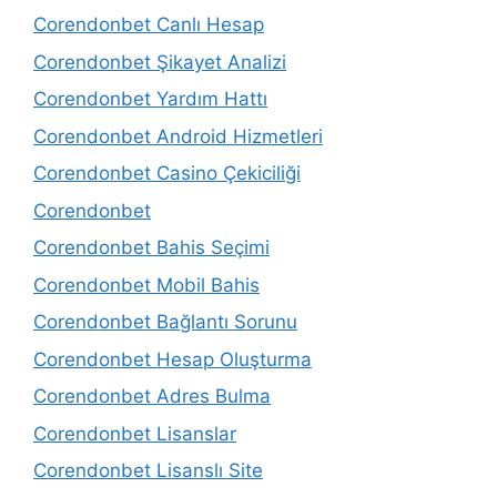
Corendonbet Canlı Hesap
Corendonbet Şikayet Analizi
Corendonbet Yardım Hattı
Corendonbet Android Hizmetleri
Corendonbet Casino Çekiciliği
Corendonbet
Corendonbet Bahis Seçimi
Corendonbet Mobil Bahis
Corendonbet Bağlantı Sorunu
Corendonbet Hesap Oluşturma
Corendonbet Adres Bulma
Corendonbet Lisanslar
Corendonbet Lisanslı Site