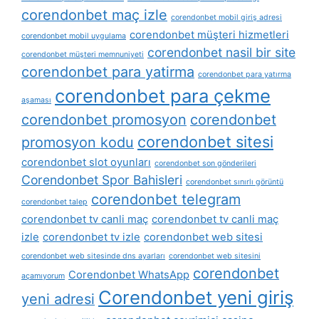
corendonbet maç izle
corendonbet mobil giriş adresi
corendonbet müşteri hizmetleri
corendonbet mobil uygulama
corendonbet nasil bir site
corendonbet müşteri memnuniyeti
corendonbet para yatirma
corendonbet para yatırma
corendonbet para çekme
aşaması
corendonbet promosyon
corendonbet
corendonbet sitesi
promosyon kodu
corendonbet slot oyunları
corendonbet son gönderileri
Corendonbet Spor Bahisleri
corendonbet sınırlı görüntü
corendonbet telegram
corendonbet talep
corendonbet tv canli maç
corendonbet tv canli maç
izle
corendonbet tv izle
corendonbet web sitesi
corendonbet web sitesinde dns ayarları
corendonbet web sitesini
corendonbet
Corendonbet WhatsApp
açamıyorum
Corendonbet yeni giriş
yeni adresi