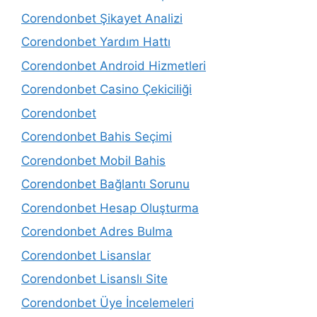
Corendonbet Şikayet Analizi
Corendonbet Yardım Hattı
Corendonbet Android Hizmetleri
Corendonbet Casino Çekiciliği
Corendonbet
Corendonbet Bahis Seçimi
Corendonbet Mobil Bahis
Corendonbet Bağlantı Sorunu
Corendonbet Hesap Oluşturma
Corendonbet Adres Bulma
Corendonbet Lisanslar
Corendonbet Lisanslı Site
Corendonbet Üye İncelemeleri