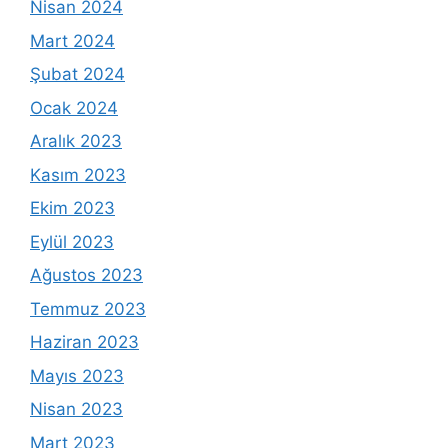
Nisan 2024
Mart 2024
Şubat 2024
Ocak 2024
Aralık 2023
Kasım 2023
Ekim 2023
Eylül 2023
Ağustos 2023
Temmuz 2023
Haziran 2023
Mayıs 2023
Nisan 2023
Mart 2023