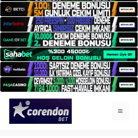
İçeriğe
atla
Menü