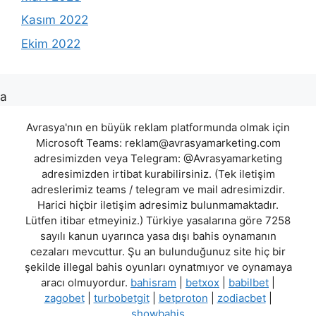
Kasım 2022
Ekim 2022
a
Avrasya'nın en büyük reklam platformunda olmak için
Microsoft Teams:
reklam@avrasyamarketing.com
adresimizden veya Telegram: @Avrasyamarketing
adresimizden irtibat kurabilirsiniz. (Tek iletişim
adreslerimiz teams / telegram ve mail adresimizdir.
Harici hiçbir iletişim adresimiz bulunmamaktadır.
Lütfen itibar etmeyiniz.) Türkiye yasalarına göre 7258
sayılı kanun uyarınca yasa dışı bahis oynamanın
cezaları mevcuttur. Şu an bulunduğunuz site hiç bir
şekilde illegal bahis oyunları oynatmıyor ve oynamaya
aracı olmuyordur.
bahisram
|
betxox
|
babilbet
|
zagobet
|
turbobetgit
|
betproton
|
zodiacbet
|
showbahis