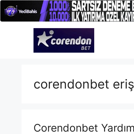
İçeriğe
atla
corendonbet eri
Corendonbet Yardım