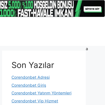
a
Son Yazılar
Corendonbet Adresi
Corendonbet Giriş
Corendonbet Yatırım Yöntemleri
Corendonbet Vip Hizmet