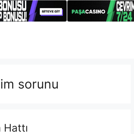
şim sorunu
 Hattı