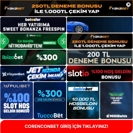
×
CORENCONBET GİRİŞ İÇİN TIKLAYINIZ!