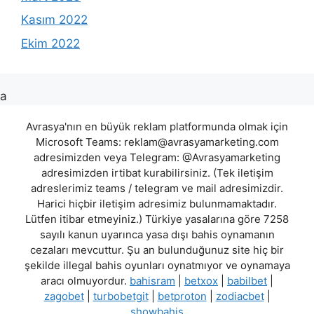
Kasım 2022
Ekim 2022
a
Avrasya'nın en büyük reklam platformunda olmak için
Microsoft Teams:
reklam@avrasyamarketing.com
adresimizden veya Telegram: @Avrasyamarketing
adresimizden irtibat kurabilirsiniz. (Tek iletişim
adreslerimiz teams / telegram ve mail adresimizdir.
Harici hiçbir iletişim adresimiz bulunmamaktadır.
Lütfen itibar etmeyiniz.) Türkiye yasalarına göre 7258
sayılı kanun uyarınca yasa dışı bahis oynamanın
cezaları mevcuttur. Şu an bulunduğunuz site hiç bir
şekilde illegal bahis oyunları oynatmıyor ve oynamaya
aracı olmuyordur.
bahisram
|
betxox
|
babilbet
|
zagobet
|
turbobetgit
|
betproton
|
zodiacbet
|
showbahis