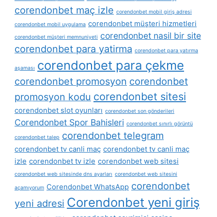
corendonbet maç izle
corendonbet mobil giriş adresi
corendonbet müşteri hizmetleri
corendonbet mobil uygulama
corendonbet nasil bir site
corendonbet müşteri memnuniyeti
corendonbet para yatirma
corendonbet para yatırma
corendonbet para çekme
aşaması
corendonbet promosyon
corendonbet
corendonbet sitesi
promosyon kodu
corendonbet slot oyunları
corendonbet son gönderileri
Corendonbet Spor Bahisleri
corendonbet sınırlı görüntü
corendonbet telegram
corendonbet talep
corendonbet tv canli maç
corendonbet tv canli maç
izle
corendonbet tv izle
corendonbet web sitesi
corendonbet web sitesinde dns ayarları
corendonbet web sitesini
corendonbet
Corendonbet WhatsApp
açamıyorum
Corendonbet yeni giriş
yeni adresi