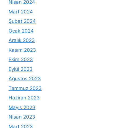
Nisan 2024
Mart 2024
Şubat 2024
Ocak 2024
Aralık 2023
Kasım 2023
Ekim 2023
Eylül 2023
Ağustos 2023
Temmuz 2023
Haziran 2023
Mayıs 2023
Nisan 2023
Mart 2023