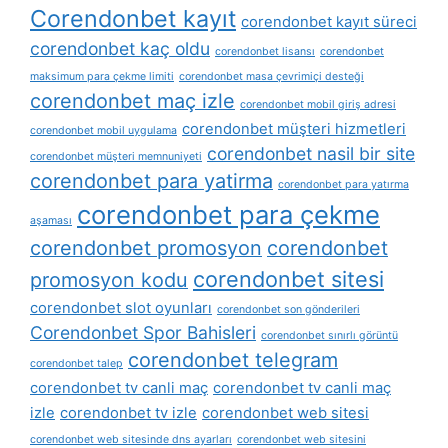
Corendonbet kayıt
corendonbet kayıt süreci
corendonbet kaç oldu
corendonbet lisansı
corendonbet
maksimum para çekme limiti
corendonbet masa çevrimiçi desteği
corendonbet maç izle
corendonbet mobil giriş adresi
corendonbet müşteri hizmetleri
corendonbet mobil uygulama
corendonbet nasil bir site
corendonbet müşteri memnuniyeti
corendonbet para yatirma
corendonbet para yatırma
corendonbet para çekme
aşaması
corendonbet promosyon
corendonbet
corendonbet sitesi
promosyon kodu
corendonbet slot oyunları
corendonbet son gönderileri
Corendonbet Spor Bahisleri
corendonbet sınırlı görüntü
corendonbet telegram
corendonbet talep
corendonbet tv canli maç
corendonbet tv canli maç
izle
corendonbet tv izle
corendonbet web sitesi
corendonbet web sitesinde dns ayarları
corendonbet web sitesini