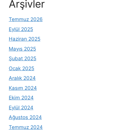
Arşivler
Temmuz 2026
Eylül 2025
Haziran 2025
Mayıs 2025
Şubat 2025
Ocak 2025
Aralık 2024
Kasım 2024
Ekim 2024
Eylül 2024
Ağustos 2024
Temmuz 2024