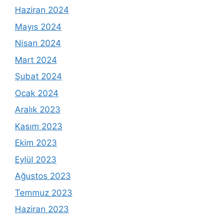
Haziran 2024
Mayıs 2024
Nisan 2024
Mart 2024
Şubat 2024
Ocak 2024
Aralık 2023
Kasım 2023
Ekim 2023
Eylül 2023
Ağustos 2023
Temmuz 2023
Haziran 2023