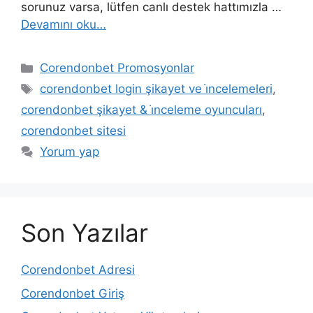
sorunuz varsa, lütfen canlı destek hattımızla …
Devamını oku…
Kategoriler
Corendonbet Promosyonlar
Etiketler
corendonbet login şikayet ve i̇ncelemeleri
,
corendonbet şikayet & i̇nceleme oyuncuları
,
corendonbet sitesi
Yorum yap
Son Yazılar
Corendonbet Adresi
Corendonbet Giriş