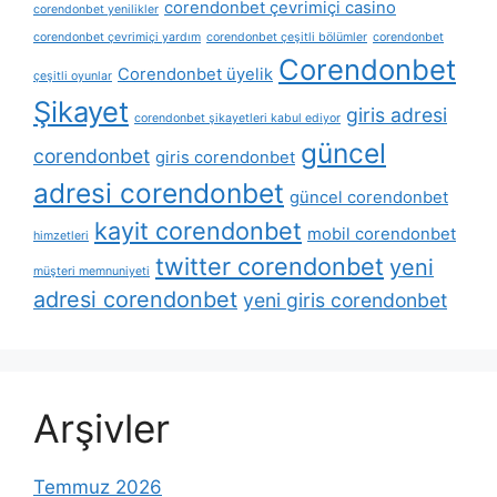
corendonbet çevrimiçi casino
corendonbet yenilikler
corendonbet çevrimiçi yardım
corendonbet çeşitli bölümler
corendonbet
Corendonbet
Corendonbet üyelik
çeşitli oyunlar
Şikayet
giris adresi
corendonbet şikayetleri kabul ediyor
güncel
corendonbet
giris corendonbet
adresi corendonbet
güncel corendonbet
kayit corendonbet
mobil corendonbet
himzetleri
twitter corendonbet
yeni
müşteri memnuniyeti
adresi corendonbet
yeni giris corendonbet
Arşivler
Temmuz 2026