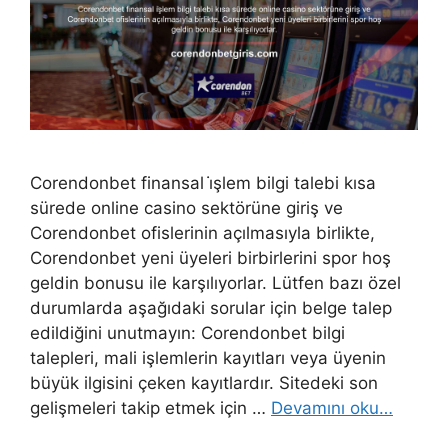
Corendonbet finansal i̇şlem bilgi talebi kısa
sürede online casino sektörüne giriş ve
Corendonbet ofislerinin açılmasıyla birlikte,
Corendonbet yeni üyeleri birbirlerini spor hoş
geldin bonusu ile karşılıyorlar. Lütfen bazı özel
durumlarda aşağıdaki sorular için belge talep
edildiğini unutmayın: Corendonbet bilgi
talepleri, mali işlemlerin kayıtları veya üyenin
büyük ilgisini çeken kayıtlardır. Sitedeki son
gelişmeleri takip etmek için …
Devamını oku…