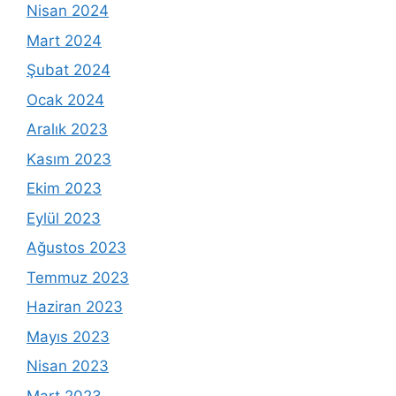
Nisan 2024
Mart 2024
Şubat 2024
Ocak 2024
Aralık 2023
Kasım 2023
Ekim 2023
Eylül 2023
Ağustos 2023
Temmuz 2023
Haziran 2023
Mayıs 2023
Nisan 2023
Mart 2023