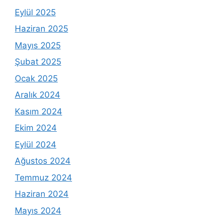
Eylül 2025
Haziran 2025
Mayıs 2025
Şubat 2025
Ocak 2025
Aralık 2024
Kasım 2024
Ekim 2024
Eylül 2024
Ağustos 2024
Temmuz 2024
Haziran 2024
Mayıs 2024