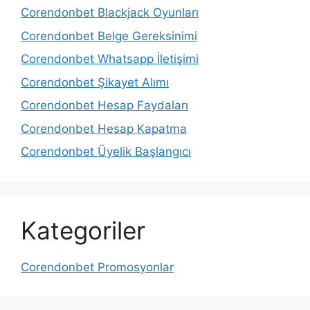
Corendonbet Blackjack Oyunları
Corendonbet Belge Gereksinimi
Corendonbet Whatsapp İletişimi
Corendonbet Şikayet Alımı
Corendonbet Hesap Faydaları
Corendonbet Hesap Kapatma
Corendonbet Üyelik Başlangıcı
Kategoriler
Corendonbet Promosyonlar