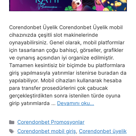
Corendonbet Üyelik Corendonbet Üyelik mobil
cihazınızda çeşitli slot makinelerinde
oynayabilirsiniz. Genel olarak, mobil platformlar
için tasarlanan çoğu bahisçi, görseller, grafikler
ve oynanış açısından iyi organize edilmiştir.
Tamamen kesintisiz bir biçimde bu platformlara
giriş yapılmasıyla yatırımlar istenirse buradan da
yapılabiliyor. Mobil cihazları kullanarak hesaba
para transfer prosedürlerini çok çabucak
gerçekleştirdikten sonra istenilen türde oyuna
girip yatırımlarda …
Devamını oku…
Kategoriler
Corendonbet Promosyonlar
Etiketler
Corendonbet mobil giriş
,
Corendonbet üyelik