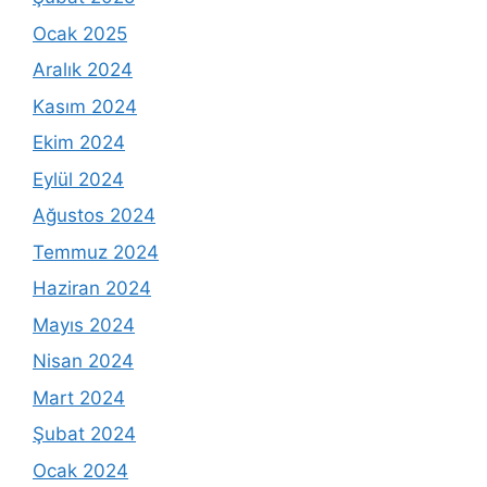
Ocak 2025
Aralık 2024
Kasım 2024
Ekim 2024
Eylül 2024
Ağustos 2024
Temmuz 2024
Haziran 2024
Mayıs 2024
Nisan 2024
Mart 2024
Şubat 2024
Ocak 2024