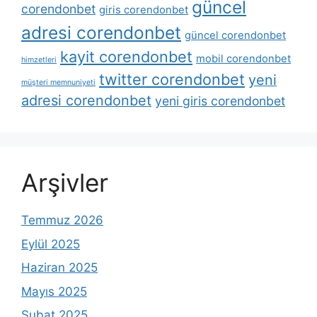
güncel
corendonbet
giris corendonbet
adresi corendonbet
güncel corendonbet
kayit corendonbet
mobil corendonbet
himzetleri
twitter corendonbet
yeni
müşteri memnuniyeti
adresi corendonbet
yeni giris corendonbet
Arşivler
Temmuz 2026
Eylül 2025
Haziran 2025
Mayıs 2025
Şubat 2025