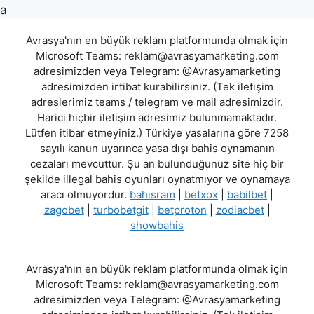
a
Avrasya'nın en büyük reklam platformunda olmak için
Microsoft Teams:
reklam@avrasyamarketing.com
adresimizden veya Telegram: @Avrasyamarketing
adresimizden irtibat kurabilirsiniz. (Tek iletişim
adreslerimiz teams / telegram ve mail adresimizdir.
Harici hiçbir iletişim adresimiz bulunmamaktadır.
Lütfen itibar etmeyiniz.) Türkiye yasalarına göre 7258
sayılı kanun uyarınca yasa dışı bahis oynamanın
cezaları mevcuttur. Şu an bulunduğunuz site hiç bir
şekilde illegal bahis oyunları oynatmıyor ve oynamaya
aracı olmuyordur.
bahisram
|
betxox
|
babilbet
|
zagobet
|
turbobetgit
|
betproton
|
zodiacbet
|
showbahis
Avrasya'nın en büyük reklam platformunda olmak için
Microsoft Teams:
reklam@avrasyamarketing.com
adresimizden veya Telegram: @Avrasyamarketing