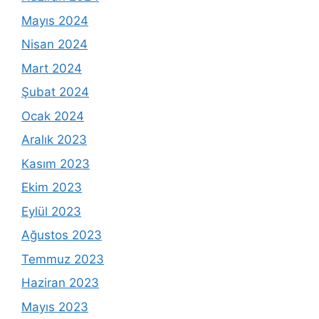
Mayıs 2024
Nisan 2024
Mart 2024
Şubat 2024
Ocak 2024
Aralık 2023
Kasım 2023
Ekim 2023
Eylül 2023
Ağustos 2023
Temmuz 2023
Haziran 2023
Mayıs 2023