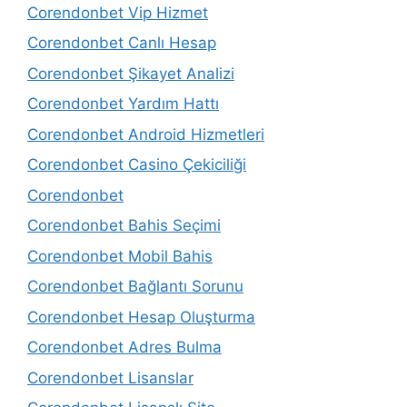
Corendonbet Vip Hizmet
Corendonbet Canlı Hesap
Corendonbet Şikayet Analizi
Corendonbet Yardım Hattı
Corendonbet Android Hizmetleri
Corendonbet Casino Çekiciliği
Corendonbet
Corendonbet Bahis Seçimi
Corendonbet Mobil Bahis
Corendonbet Bağlantı Sorunu
Corendonbet Hesap Oluşturma
Corendonbet Adres Bulma
Corendonbet Lisanslar