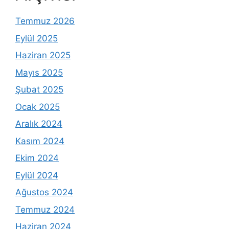
Temmuz 2026
Eylül 2025
Haziran 2025
Mayıs 2025
Şubat 2025
Ocak 2025
Aralık 2024
Kasım 2024
Ekim 2024
Eylül 2024
Ağustos 2024
Temmuz 2024
Haziran 2024