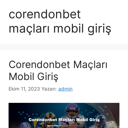
corendonbet
maçları mobil giriş
Corendonbet Maçları
Mobil Giriş
Ekim 11, 2023
Yazarı:
admin