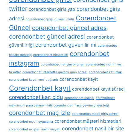
twitter
corendonbet giriş
corendonbet giris yap
Corendonbet
adresi
corendonbet girişi güvenli midir
Güncel
corendonbet güncel adres
corendonbet güncel adresi
corendonbet
corendonbet güvenilir mi
güvenilirliği
corendonbet
corendonbet
hesabı desteği
corendonbet himzetleri
instagram
corendonbet i̇letişim bilgileri
corendonbet i̇ndirim ve
fırsatlar
corendonbet i̇nternette güvenli giriş adresi
corendonbet katılmak
corendonbet kayit
corendonbet kaydı yeni bağlantı
Corendonbet kayıt
corendonbet kayıt süreci
corendonbet kaç oldu
corendonbet lisansı
corendonbet
maksimum para çekme limiti
corendonbet masa çevrimiçi desteği
corendonbet maç izle
corendonbet mobil giriş adresi
corendonbet müşteri hizmetleri
corendonbet mobil uygulama
corendonbet nasil bir site
corendonbet müşteri memnuniyeti