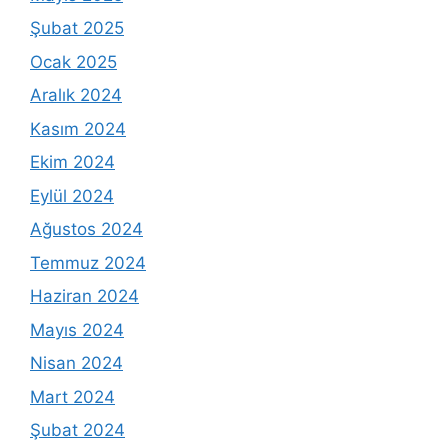
Şubat 2025
Ocak 2025
Aralık 2024
Kasım 2024
Ekim 2024
Eylül 2024
Ağustos 2024
Temmuz 2024
Haziran 2024
Mayıs 2024
Nisan 2024
Mart 2024
Şubat 2024