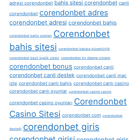
bahis sitesi corendonbet
adresi corendonbet
canli
corendonbet adres
corendonbet
corendonbet adresi
corendonbet bahis
Corendonbet
corendonbet bahis oranları
bahis sitesi
corendonbet bakara güvenilirliği
corendonbet basit üyelik süreci
corendonbet bir ödeme sistemi
corendonbet bonus
corendonbet canli
corendonbet canli destek
corendonbet canli maç
izle
corendonbet canlı bahis
corendonbet canlı casino
corendonbet canlı oyunlar
corendonbet casino casino
Corendonbet
corendonbet casino oyunları
Casino Sitesi
corendonbet com
corendonbet
corendonbet giris
desteği
corendonbet girisi
corendonbet giris