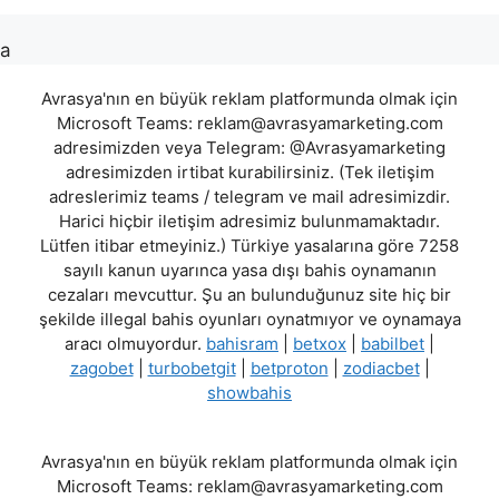
a
Avrasya'nın en büyük reklam platformunda olmak için
Microsoft Teams:
reklam@avrasyamarketing.com
adresimizden veya Telegram: @Avrasyamarketing
adresimizden irtibat kurabilirsiniz. (Tek iletişim
adreslerimiz teams / telegram ve mail adresimizdir.
Harici hiçbir iletişim adresimiz bulunmamaktadır.
Lütfen itibar etmeyiniz.) Türkiye yasalarına göre 7258
sayılı kanun uyarınca yasa dışı bahis oynamanın
cezaları mevcuttur. Şu an bulunduğunuz site hiç bir
şekilde illegal bahis oyunları oynatmıyor ve oynamaya
aracı olmuyordur.
bahisram
|
betxox
|
babilbet
|
zagobet
|
turbobetgit
|
betproton
|
zodiacbet
|
showbahis
Avrasya'nın en büyük reklam platformunda olmak için
Microsoft Teams:
reklam@avrasyamarketing.com