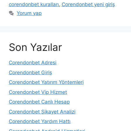
corendonbet kuralları
,
Corendonbet yeni giriş
Yorum yap
Son Yazılar
Corendonbet Adresi
Corendonbet Giriş
Corendonbet Yatırım Yöntemleri
Corendonbet Vip Hizmet
Corendonbet Canlı Hesap
Corendonbet Şikayet Analizi
Corendonbet Yardım Hattı