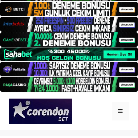
İçeriğe
atla
Menü