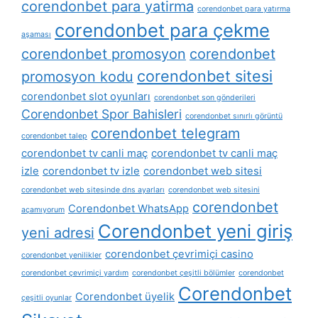
corendonbet para yatirma
corendonbet para yatırma
corendonbet para çekme
aşaması
corendonbet promosyon
corendonbet
corendonbet sitesi
promosyon kodu
corendonbet slot oyunları
corendonbet son gönderileri
Corendonbet Spor Bahisleri
corendonbet sınırlı görüntü
corendonbet telegram
corendonbet talep
corendonbet tv canli maç
corendonbet tv canli maç
izle
corendonbet tv izle
corendonbet web sitesi
corendonbet web sitesinde dns ayarları
corendonbet web sitesini
corendonbet
Corendonbet WhatsApp
açamıyorum
Corendonbet yeni giriş
yeni adresi
corendonbet çevrimiçi casino
corendonbet yenilikler
corendonbet çevrimiçi yardım
corendonbet çeşitli bölümler
corendonbet
Corendonbet
Corendonbet üyelik
çeşitli oyunlar