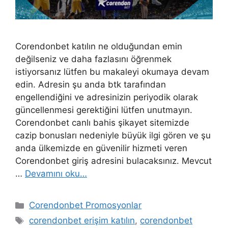
Corendonbet katılın ne olduğundan emin
değilseniz ve daha fazlasını öğrenmek
istiyorsanız lütfen bu makaleyi okumaya devam
edin. Adresin şu anda btk tarafından
engellendiğini ve adresinizin periyodik olarak
güncellenmesi gerektiğini lütfen unutmayın.
Corendonbet canlı bahis şikayet sitemizde
cazip bonusları nedeniyle büyük ilgi gören ve şu
anda ülkemizde en güvenilir hizmeti veren
Corendonbet giriş adresini bulacaksınız. Mevcut
…
Devamını oku…
Kategoriler
Corendonbet Promosyonlar
Etiketler
corendonbet erişim katılın
,
corendonbet