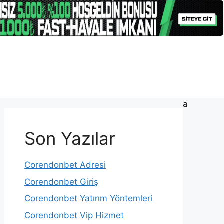
a
Son Yazılar
Corendonbet Adresi
Corendonbet Giriş
Corendonbet Yatırım Yöntemleri
Corendonbet Vip Hizmet