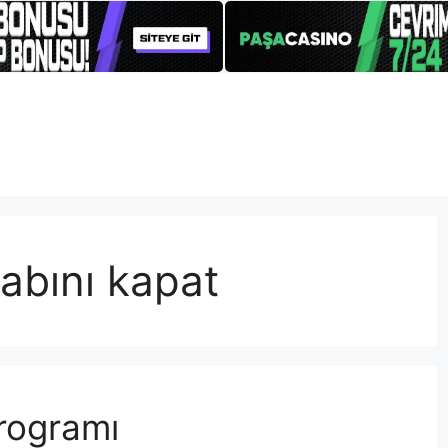
abını kapat
rogramı