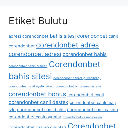
Etiket Bulutu
bahis sitesi corendonbet
adresi corendonbet
canli
corendonbet adres
corendonbet
corendonbet adresi
corendonbet bahis
Corendonbet
corendonbet bahis oranları
bahis sitesi
corendonbet bakara güvenilirliği
corendonbet basit üyelik süreci
corendonbet bir ödeme sistemi
corendonbet bonus
corendonbet canli
corendonbet canli destek
corendonbet canli maç
izle
corendonbet canlı bahis
corendonbet canlı casino
corendonbet canlı oyunlar
corendonbet casino casino
Corendonbet
corendonbet casino oyunları