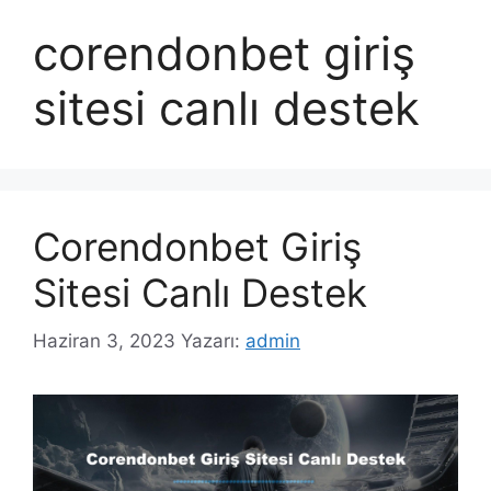
corendonbet giriş
sitesi canlı destek
Corendonbet Giriş
Sitesi Canlı Destek
Haziran 3, 2023
Yazarı:
admin