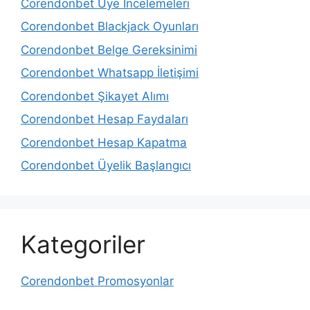
Corendonbet Üye İncelemeleri
Corendonbet Blackjack Oyunları
Corendonbet Belge Gereksinimi
Corendonbet Whatsapp İletişimi
Corendonbet Şikayet Alımı
Corendonbet Hesap Faydaları
Corendonbet Hesap Kapatma
Corendonbet Üyelik Başlangıcı
Kategoriler
Corendonbet Promosyonlar