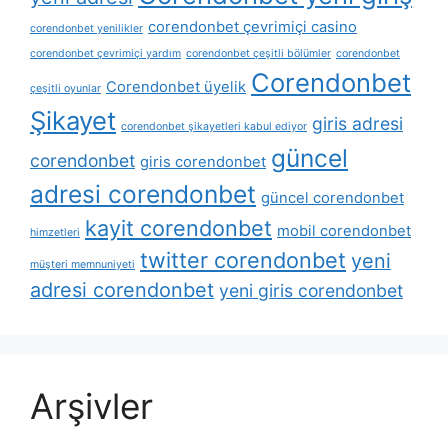
corendonbet çevrimiçi casino
corendonbet yenilikler
corendonbet çevrimiçi yardım
corendonbet çeşitli bölümler
corendonbet
Corendonbet
Corendonbet üyelik
çeşitli oyunlar
Şikayet
giris adresi
corendonbet şikayetleri kabul ediyor
güncel
corendonbet
giris corendonbet
adresi corendonbet
güncel corendonbet
kayit corendonbet
mobil corendonbet
himzetleri
twitter corendonbet
yeni
müşteri memnuniyeti
adresi corendonbet
yeni giris corendonbet
Arşivler