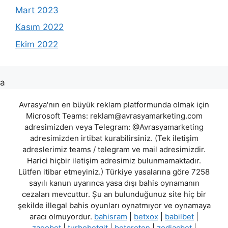
Mart 2023
Kasım 2022
Ekim 2022
a
Avrasya'nın en büyük reklam platformunda olmak için
Microsoft Teams:
reklam@avrasyamarketing.com
adresimizden veya Telegram: @Avrasyamarketing
adresimizden irtibat kurabilirsiniz. (Tek iletişim
adreslerimiz teams / telegram ve mail adresimizdir.
Harici hiçbir iletişim adresimiz bulunmamaktadır.
Lütfen itibar etmeyiniz.) Türkiye yasalarına göre 7258
sayılı kanun uyarınca yasa dışı bahis oynamanın
cezaları mevcuttur. Şu an bulunduğunuz site hiç bir
şekilde illegal bahis oyunları oynatmıyor ve oynamaya
aracı olmuyordur.
bahisram
|
betxox
|
babilbet
|
zagobet
|
turbobetgit
|
betproton
|
zodiacbet
|