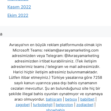
Kasım 2022
Ekim 2022
a
Avrasya'nın en büyük reklam platformunda olmak için
Microsoft Teams:
reklam@avrasyamarketing.com
adresimizden veya Telegram: @Avrasyamarketing
adresimizden irtibat kurabilirsiniz. (Tek iletişim
adreslerimiz teams / telegram ve mail adresimizdir.
Harici hiçbir iletişim adresimiz bulunmamaktadır.
Lütfen itibar etmeyiniz.) Türkiye yasalarına göre 7258
sayılı kanun uyarınca yasa dışı bahis oynamanın
cezaları mevcuttur. Şu an bulunduğunuz site hiç bir
şekilde illegal bahis oyunları oynatmıyor ve oynamaya
aracı olmuyordur.
bahisram
|
betxox
|
babilbet
|
zagobet
|
turbobetgit
|
betproton
|
zodiacbet
|
showbahis