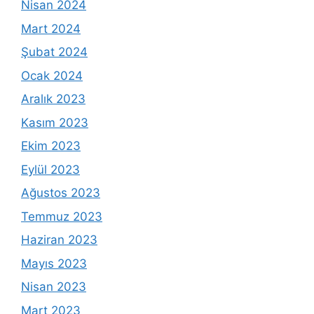
Nisan 2024
Mart 2024
Şubat 2024
Ocak 2024
Aralık 2023
Kasım 2023
Ekim 2023
Eylül 2023
Ağustos 2023
Temmuz 2023
Haziran 2023
Mayıs 2023
Nisan 2023
Mart 2023