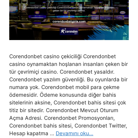
Corendonbet casino çekiciliği Corendonbet
casino oynamaktan hoşlanan insanları çeken bir
tür çevrimiçi casino. Corendonbet yasaldır.
Corendonbet yazılım güvenliği. Bu oyunlarda bir
numara yok. Corendonbet mobil para çekme
ödemesidir. Ödeme konusunda diğer bahis
sitelerinin aksine, Corendonbet bahis sitesi çok
titiz bir sitedir. Corendonbet Mevcut Oturum
Açma Adresi. Corendonbet Promosyonları,
Corendonbet bahis sitesi, Corendonbet Twitter,
Hesap kapatma …
Devamını oku…