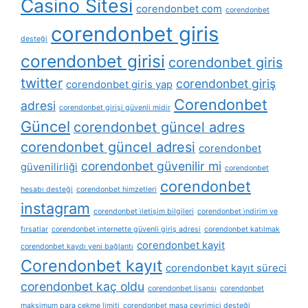
Casino Sitesi
corendonbet com
corendonbet
corendonbet giris
desteği
corendonbet girisi
corendonbet giris
twitter
corendonbet giriş
corendonbet giris yap
Corendonbet
adresi
corendonbet girişi güvenli midir
Güncel
corendonbet güncel adres
corendonbet güncel adresi
corendonbet
corendonbet güvenilir mi
güvenilirliği
corendonbet
corendonbet
hesabı desteği
corendonbet himzetleri
instagram
corendonbet i̇letişim bilgileri
corendonbet i̇ndirim ve
fırsatlar
corendonbet i̇nternette güvenli giriş adresi
corendonbet katılmak
corendonbet kayit
corendonbet kaydı yeni bağlantı
Corendonbet kayıt
corendonbet kayıt süreci
corendonbet kaç oldu
corendonbet lisansı
corendonbet
maksimum para çekme limiti
corendonbet masa çevrimiçi desteği