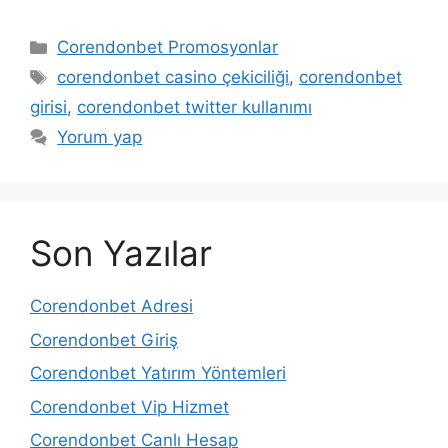
Kategoriler
Corendonbet Promosyonlar
Etiketler
corendonbet casino çekiciliği
,
corendonbet
girisi
,
corendonbet twitter kullanımı
Yorum yap
Son Yazılar
Corendonbet Adresi
Corendonbet Giriş
Corendonbet Yatırım Yöntemleri
Corendonbet Vip Hizmet
Corendonbet Canlı Hesap