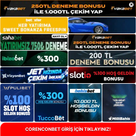
×
CORENCONBET GİRİŞ İÇİN TIKLAYINIZ!