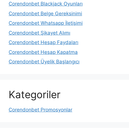
Corendonbet Blackjack Oyunları
Corendonbet Belge Gereksinimi
Corendonbet Whatsapp İletişimi
Corendonbet Şikayet Alımı
Corendonbet Hesap Faydaları
Corendonbet Hesap Kapatma
Corendonbet Üyelik Başlangıcı
Kategoriler
Corendonbet Promosyonlar