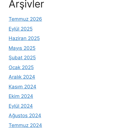
Arşivler
Temmuz 2026
Eylül 2025
Haziran 2025
Mayıs 2025
Şubat 2025
Ocak 2025
Aralık 2024
Kasım 2024
Ekim 2024
Eylül 2024
Ağustos 2024
Temmuz 2024