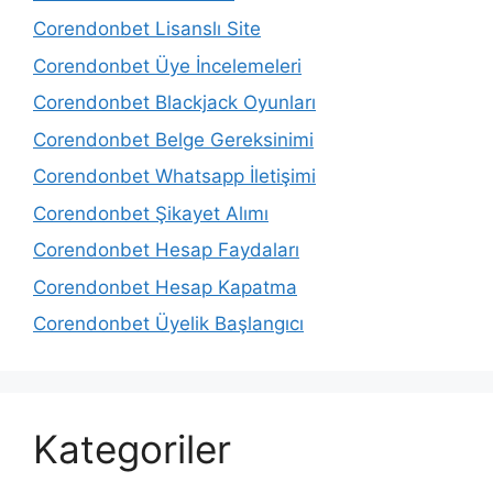
Corendonbet Lisanslı Site
Corendonbet Üye İncelemeleri
Corendonbet Blackjack Oyunları
Corendonbet Belge Gereksinimi
Corendonbet Whatsapp İletişimi
Corendonbet Şikayet Alımı
Corendonbet Hesap Faydaları
Corendonbet Hesap Kapatma
Corendonbet Üyelik Başlangıcı
Kategoriler