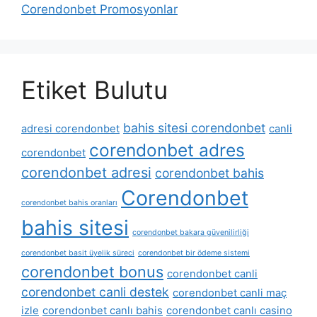
Corendonbet Promosyonlar
Etiket Bulutu
bahis sitesi corendonbet
adresi corendonbet
canli
corendonbet adres
corendonbet
corendonbet adresi
corendonbet bahis
Corendonbet
corendonbet bahis oranları
bahis sitesi
corendonbet bakara güvenilirliği
corendonbet basit üyelik süreci
corendonbet bir ödeme sistemi
corendonbet bonus
corendonbet canli
corendonbet canli destek
corendonbet canli maç
izle
corendonbet canlı bahis
corendonbet canlı casino