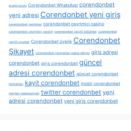
corendonbet
Corendonbet WhatsApp
açamıyorum
Corendonbet yeni giriş
yeni adresi
corendonbet çevrimiçi casino
corendonbet yenilikler
corendonbet çevrimiçi yardım
corendonbet çeşitli bölümler
corendonbet
Corendonbet
Corendonbet üyelik
çeşitli oyunlar
Şikayet
giris adresi
corendonbet şikayetleri kabul ediyor
güncel
corendonbet
giris corendonbet
adresi corendonbet
güncel corendonbet
kayit corendonbet
mobil corendonbet
himzetleri
twitter corendonbet
yeni
müşteri memnuniyeti
adresi corendonbet
yeni giris corendonbet