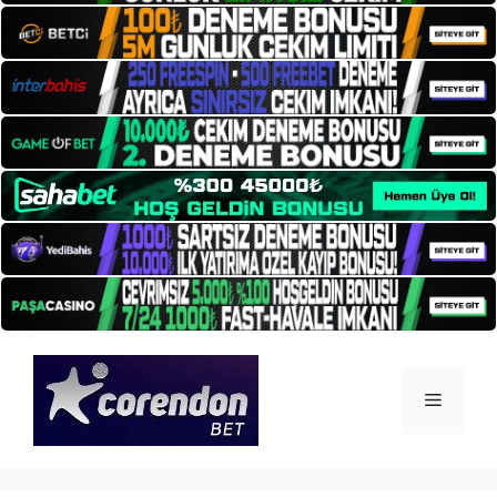
İçeriğe
atla
Menü