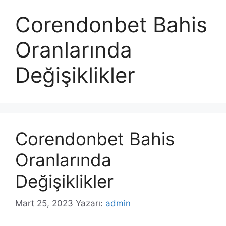
Corendonbet Bahis
Oranlarında
Değişiklikler
Corendonbet Bahis
Oranlarında
Değişiklikler
Mart 25, 2023
Yazarı:
admin