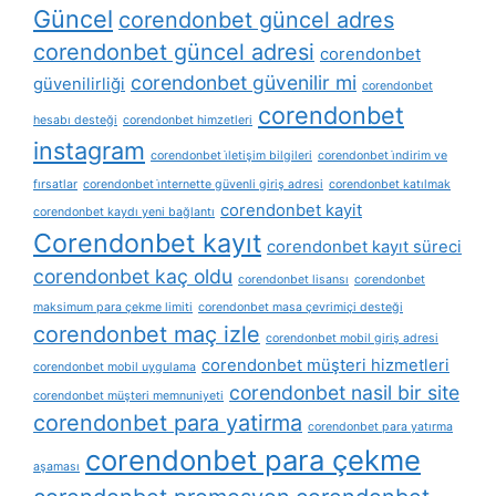
Güncel
corendonbet güncel adres
corendonbet güncel adresi
corendonbet
corendonbet güvenilir mi
güvenilirliği
corendonbet
corendonbet
hesabı desteği
corendonbet himzetleri
instagram
corendonbet i̇letişim bilgileri
corendonbet i̇ndirim ve
fırsatlar
corendonbet i̇nternette güvenli giriş adresi
corendonbet katılmak
corendonbet kayit
corendonbet kaydı yeni bağlantı
Corendonbet kayıt
corendonbet kayıt süreci
corendonbet kaç oldu
corendonbet lisansı
corendonbet
maksimum para çekme limiti
corendonbet masa çevrimiçi desteği
corendonbet maç izle
corendonbet mobil giriş adresi
corendonbet müşteri hizmetleri
corendonbet mobil uygulama
corendonbet nasil bir site
corendonbet müşteri memnuniyeti
corendonbet para yatirma
corendonbet para yatırma
corendonbet para çekme
aşaması