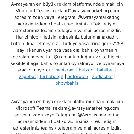
Avrasya'nın en büyük reklam platformunda olmak için
Microsoft Teams:
reklam@avrasyamarketing.com
adresimizden veya Telegram: @Avrasyamarketing
adresimizden irtibat kurabilirsiniz. (Tek iletişim
adreslerimiz teams / telegram ve mail adresimizdir.
Harici hiçbir iletişim adresimiz bulunmamaktadır.
Lütfen itibar etmeyiniz.) Türkiye yasalarına göre 7258
sayılı kanun uyarınca yasa dışı bahis oynamanın
cezaları mevcuttur. Şu an bulunduğunuz site hiç bir
şekilde illegal bahis oyunları oynatmıyor ve oynamaya
aracı olmuyordur.
bahisram
|
betxox
|
babilbet
|
zagobet
|
turbobetgit
|
betproton
|
zodiacbet
|
showbahis
Avrasya'nın en büyük reklam platformunda olmak için
Microsoft Teams:
reklam@avrasyamarketing.com
adresimizden veya Telegram: @Avrasyamarketing
adresimizden irtibat kurabilirsiniz. (Tek iletişim
adreslerimiz teams / telegram ve mail adresimizdir.