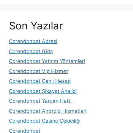
Son Yazılar
Corendonbet Adresi
Corendonbet Giriş
Corendonbet Yatırım Yöntemleri
Corendonbet Vip Hizmet
Corendonbet Canlı Hesap
Corendonbet Şikayet Analizi
Corendonbet Yardım Hattı
Corendonbet Android Hizmetleri
Corendonbet Casino Çekiciliği
Corendonbet