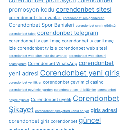
corendonbet promosyon
corendonbet
corendonbet sitesi
promosyon kodu
corendonbet slot oyunları
corendonbet son gönderileri
Corendonbet Spor Bahisleri
corendonbet sınırlı görüntü
corendonbet telegram
corendonbet talep
corendonbet tv canli maç
corendonbet tv canli maç
izle
corendonbet tv izle
corendonbet web sitesi
corendonbet web sitesinde dns ayarları
corendonbet web sitesini
corendonbet
Corendonbet WhatsApp
açamıyorum
Corendonbet yeni giriş
yeni adresi
corendonbet çevrimiçi casino
corendonbet yenilikler
corendonbet çevrimiçi yardım
corendonbet çeşitli bölümler
corendonbet
Corendonbet
Corendonbet üyelik
çeşitli oyunlar
Şikayet
giris adresi
corendonbet şikayetleri kabul ediyor
güncel
corendonbet
giris corendonbet