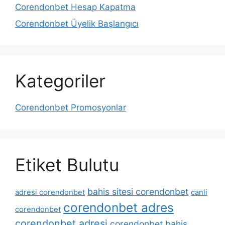
Corendonbet Hesap Kapatma
Corendonbet Üyelik Başlangıcı
Kategoriler
Corendonbet Promosyonlar
Etiket Bulutu
bahis sitesi corendonbet
adresi corendonbet
canli
corendonbet adres
corendonbet
corendonbet adresi
corendonbet bahis