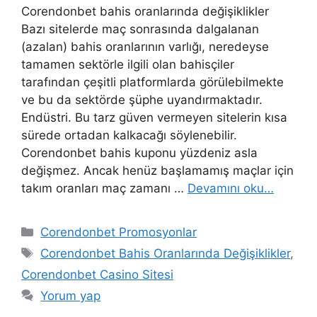
Corendonbet bahis oranlarında değişiklikler
Bazı sitelerde maç sonrasında dalgalanan
(azalan) bahis oranlarının varlığı, neredeyse
tamamen sektörle ilgili olan bahisçiler
tarafından çeşitli platformlarda görülebilmekte
ve bu da sektörde şüphe uyandırmaktadır.
Endüstri. Bu tarz güven vermeyen sitelerin kısa
sürede ortadan kalkacağı söylenebilir.
Corendonbet bahis kuponu yüzdeniz asla
değişmez. Ancak henüz başlamamış maçlar için
takım oranları maç zamanı …
Devamını oku…
Kategoriler
Corendonbet Promosyonlar
Etiketler
Corendonbet Bahis Oranlarında Değişiklikler
,
Corendonbet Casino Sitesi
Yorum yap