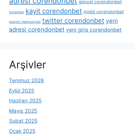
adresi corendonbet
güncel corendonbet
kayit corendonbet
mobil corendonbet
himzetleri
twitter corendonbet
yeni
müşteri memnuniyeti
adresi corendonbet
yeni giris corendonbet
Arşivler
Temmuz 2026
Eylül 2025
Haziran 2025
Mayıs 2025
Şubat 2025
Ocak 2025