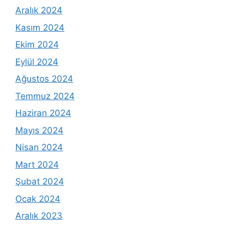
Aralık 2024
Kasım 2024
Ekim 2024
Eylül 2024
Ağustos 2024
Temmuz 2024
Haziran 2024
Mayıs 2024
Nisan 2024
Mart 2024
Şubat 2024
Ocak 2024
Aralık 2023