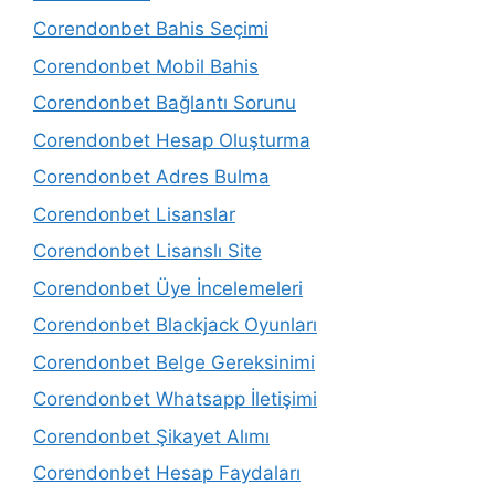
Corendonbet Bahis Seçimi
Corendonbet Mobil Bahis
Corendonbet Bağlantı Sorunu
Corendonbet Hesap Oluşturma
Corendonbet Adres Bulma
Corendonbet Lisanslar
Corendonbet Lisanslı Site
Corendonbet Üye İncelemeleri
Corendonbet Blackjack Oyunları
Corendonbet Belge Gereksinimi
Corendonbet Whatsapp İletişimi
Corendonbet Şikayet Alımı
Corendonbet Hesap Faydaları