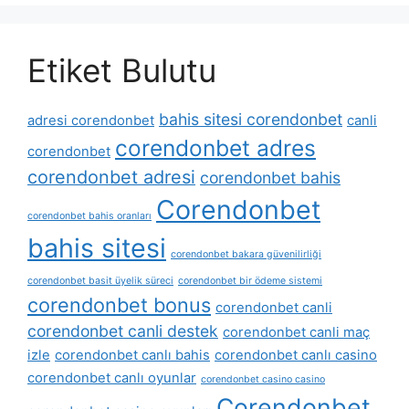
Etiket Bulutu
bahis sitesi corendonbet
adresi corendonbet
canli
corendonbet adres
corendonbet
corendonbet adresi
corendonbet bahis
Corendonbet
corendonbet bahis oranları
bahis sitesi
corendonbet bakara güvenilirliği
corendonbet basit üyelik süreci
corendonbet bir ödeme sistemi
corendonbet bonus
corendonbet canli
corendonbet canli destek
corendonbet canli maç
izle
corendonbet canlı bahis
corendonbet canlı casino
corendonbet canlı oyunlar
corendonbet casino casino
Corendonbet