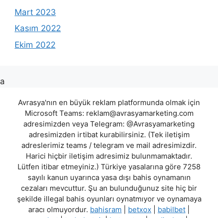
Mart 2023
Kasım 2022
Ekim 2022
a
Avrasya'nın en büyük reklam platformunda olmak için
Microsoft Teams:
reklam@avrasyamarketing.com
adresimizden veya Telegram: @Avrasyamarketing
adresimizden irtibat kurabilirsiniz. (Tek iletişim
adreslerimiz teams / telegram ve mail adresimizdir.
Harici hiçbir iletişim adresimiz bulunmamaktadır.
Lütfen itibar etmeyiniz.) Türkiye yasalarına göre 7258
sayılı kanun uyarınca yasa dışı bahis oynamanın
cezaları mevcuttur. Şu an bulunduğunuz site hiç bir
şekilde illegal bahis oyunları oynatmıyor ve oynamaya
aracı olmuyordur.
bahisram
|
betxox
|
babilbet
|