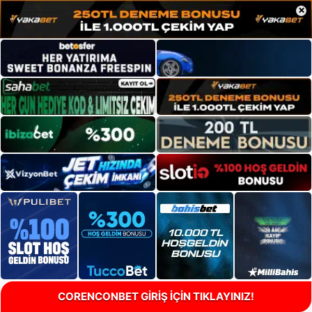
×
CORENCONBET GİRİŞ İÇİN TIKLAYINIZ!