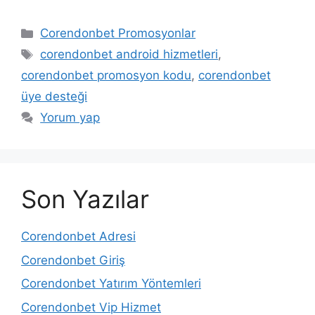
Kategoriler
Corendonbet Promosyonlar
Etiketler
corendonbet android hizmetleri
,
corendonbet promosyon kodu
,
corendonbet
üye desteği
Yorum yap
Son Yazılar
Corendonbet Adresi
Corendonbet Giriş
Corendonbet Yatırım Yöntemleri
Corendonbet Vip Hizmet