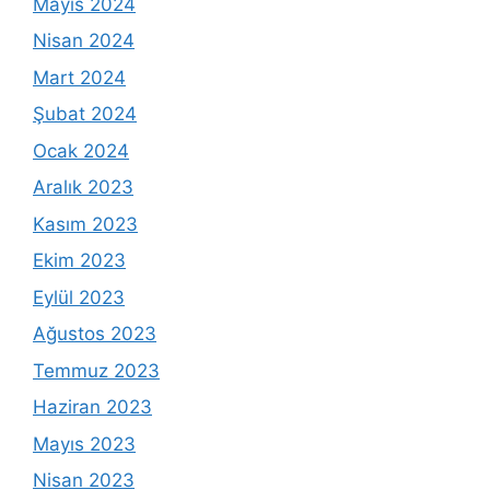
Mayıs 2024
Nisan 2024
Mart 2024
Şubat 2024
Ocak 2024
Aralık 2023
Kasım 2023
Ekim 2023
Eylül 2023
Ağustos 2023
Temmuz 2023
Haziran 2023
Mayıs 2023
Nisan 2023