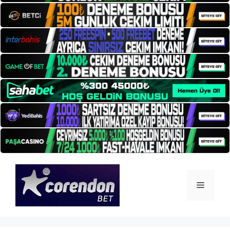
İçeriğe
atla
Menü