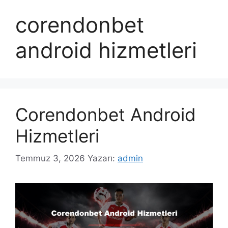
corendonbet
android hizmetleri
Corendonbet Android
Hizmetleri
Temmuz 3, 2026
Yazarı:
admin