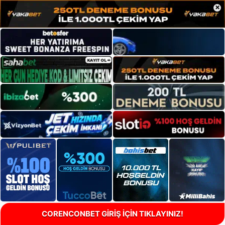
×
CORENCONBET GİRİŞ İÇİN TIKLAYINIZ!