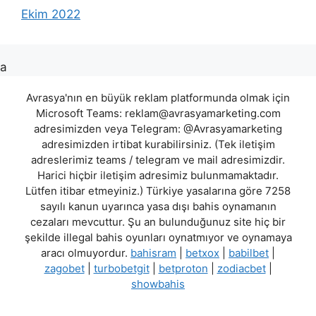
Ekim 2022
a
Avrasya'nın en büyük reklam platformunda olmak için
Microsoft Teams:
reklam@avrasyamarketing.com
adresimizden veya Telegram: @Avrasyamarketing
adresimizden irtibat kurabilirsiniz. (Tek iletişim
adreslerimiz teams / telegram ve mail adresimizdir.
Harici hiçbir iletişim adresimiz bulunmamaktadır.
Lütfen itibar etmeyiniz.) Türkiye yasalarına göre 7258
sayılı kanun uyarınca yasa dışı bahis oynamanın
cezaları mevcuttur. Şu an bulunduğunuz site hiç bir
şekilde illegal bahis oyunları oynatmıyor ve oynamaya
aracı olmuyordur.
bahisram
|
betxox
|
babilbet
|
zagobet
|
turbobetgit
|
betproton
|
zodiacbet
|
showbahis