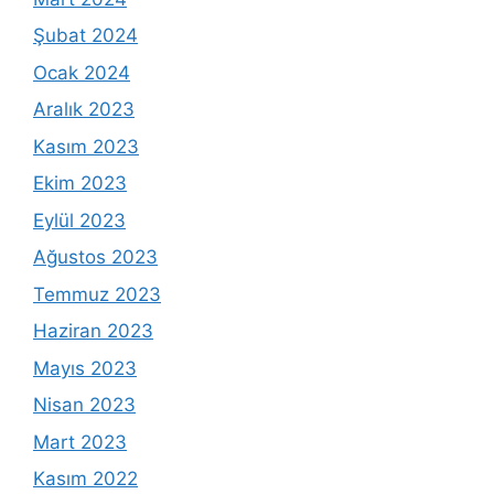
Şubat 2024
Ocak 2024
Aralık 2023
Kasım 2023
Ekim 2023
Eylül 2023
Ağustos 2023
Temmuz 2023
Haziran 2023
Mayıs 2023
Nisan 2023
Mart 2023
Kasım 2022