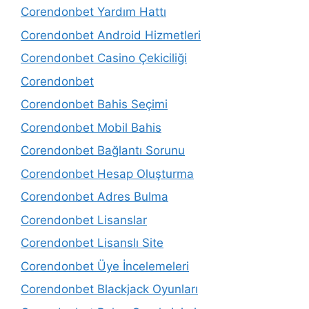
Corendonbet Yardım Hattı
Corendonbet Android Hizmetleri
Corendonbet Casino Çekiciliği
Corendonbet
Corendonbet Bahis Seçimi
Corendonbet Mobil Bahis
Corendonbet Bağlantı Sorunu
Corendonbet Hesap Oluşturma
Corendonbet Adres Bulma
Corendonbet Lisanslar
Corendonbet Lisanslı Site
Corendonbet Üye İncelemeleri
Corendonbet Blackjack Oyunları