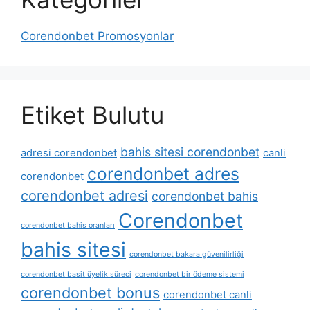
Corendonbet Promosyonlar
Etiket Bulutu
bahis sitesi corendonbet
adresi corendonbet
canli
corendonbet adres
corendonbet
corendonbet adresi
corendonbet bahis
Corendonbet
corendonbet bahis oranları
bahis sitesi
corendonbet bakara güvenilirliği
corendonbet basit üyelik süreci
corendonbet bir ödeme sistemi
corendonbet bonus
corendonbet canli