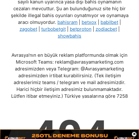
sayılı kanun uyarınca yasa dışı bahis oynamanın
cezaları mevcuttur. Şu an bulunduğunuz site hiç bir
şekilde illegal bahis oyunları oynatmıyor ve oynamaya
aracı olmuyordur.
bahisram
|
betxox
|
babilbet
|
zagobet
|
turbobetgit
|
betproton
|
zodiacbet
|
showbahis
Avrasya'nın en büyük reklam platformunda olmak için
Microsoft Teams:
reklam@avrasyamarketing.com
adresimizden veya Telegram: @Avrasyamarketing
adresimizden irtibat kurabilirsiniz. (Tek iletişim
adreslerimiz teams / telegram ve mail adresimizdir.
Harici hiçbir iletişim adresimiz bulunmamaktadır.
Lütfen itibar etmeyiniz.) Türkiye yasalarına göre 7258
sayılı kanun uyarınca yasa dışı bahis oynamanın
cezaları mevcuttur. Şu an bulunduğunuz site hiç bir
şekilde illegal bahis oyunları oynatmıyor ve oynamaya
aracı olmuyordur.
bahisram
|
betxox
|
babilbet
|
zagobet
|
turbobetgit
|
betproton
|
zodiacbet
|
×
showbahis