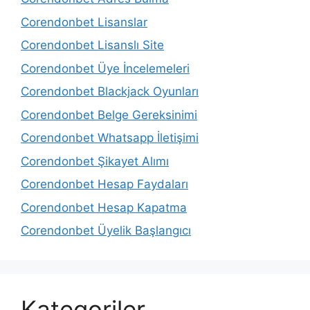
Corendonbet Lisanslar
Corendonbet Lisanslı Site
Corendonbet Üye İncelemeleri
Corendonbet Blackjack Oyunları
Corendonbet Belge Gereksinimi
Corendonbet Whatsapp İletişimi
Corendonbet Şikayet Alımı
Corendonbet Hesap Faydaları
Corendonbet Hesap Kapatma
Corendonbet Üyelik Başlangıcı
Kategoriler