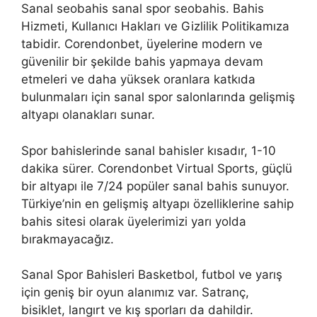
Sanal seobahis sanal spor seobahis. Bahis
Hizmeti, Kullanıcı Hakları ve Gizlilik Politikamıza
tabidir. Corendonbet, üyelerine modern ve
güvenilir bir şekilde bahis yapmaya devam
etmeleri ve daha yüksek oranlara katkıda
bulunmaları için sanal spor salonlarında gelişmiş
altyapı olanakları sunar.
Spor bahislerinde sanal bahisler kısadır, 1-10
dakika sürer. Corendonbet Virtual Sports, güçlü
bir altyapı ile 7/24 popüler sanal bahis sunuyor.
Türkiye’nin en gelişmiş altyapı özelliklerine sahip
bahis sitesi olarak üyelerimizi yarı yolda
bırakmayacağız.
Sanal Spor Bahisleri Basketbol, ​​futbol ve yarış
için geniş bir oyun alanımız var. Satranç,
bisiklet, langırt ve kış sporları da dahildir.