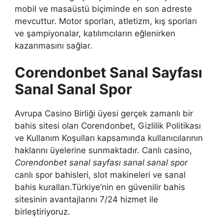
mobil ve masaüstü biçiminde en son adreste
mevcuttur. Motor sporları, atletizm, kış sporları
ve şampiyonalar, katılımcıların eğlenirken
kazanmasını sağlar.
Corendonbet Sanal Sayfası
Sanal Sanal Spor
Avrupa Casino Birliği üyesi gerçek zamanlı bir
bahis sitesi olan Corendonbet, Gizlilik Politikası
ve Kullanım Koşulları kapsamında kullanıcılarının
haklarını üyelerine sunmaktadır. Canlı casino,
Corendonbet sanal sayfası sanal sanal spor
canlı spor bahisleri, slot makineleri ve sanal
bahis kuralları.Türkiye’nin en güvenilir bahis
sitesinin avantajlarını 7/24 hizmet ile
birleştiriyoruz.