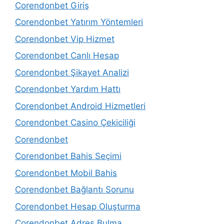
Corendonbet Giriş
Corendonbet Yatırım Yöntemleri
Corendonbet Vip Hizmet
Corendonbet Canlı Hesap
Corendonbet Şikayet Analizi
Corendonbet Yardım Hattı
Corendonbet Android Hizmetleri
Corendonbet Casino Çekiciliği
Corendonbet
Corendonbet Bahis Seçimi
Corendonbet Mobil Bahis
Corendonbet Bağlantı Sorunu
Corendonbet Hesap Oluşturma
Corendonbet Adres Bulma