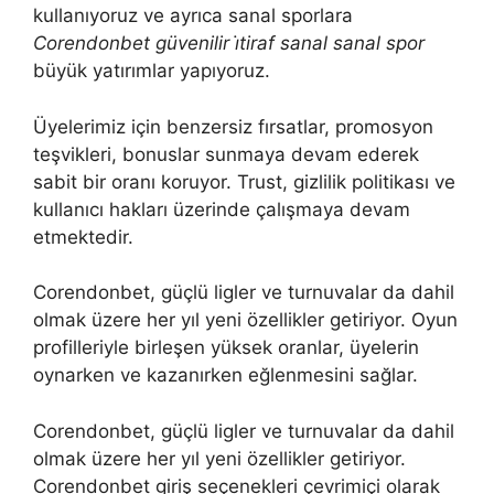
kullanıyoruz ve ayrıca sanal sporlara
Corendonbet güvenilir i̇tiraf sanal sanal spor
büyük yatırımlar yapıyoruz.
Üyelerimiz için benzersiz fırsatlar, promosyon
teşvikleri, bonuslar sunmaya devam ederek
sabit bir oranı koruyor. Trust, gizlilik politikası ve
kullanıcı hakları üzerinde çalışmaya devam
etmektedir.
Corendonbet, güçlü ligler ve turnuvalar da dahil
olmak üzere her yıl yeni özellikler getiriyor. Oyun
profilleriyle birleşen yüksek oranlar, üyelerin
oynarken ve kazanırken eğlenmesini sağlar.
Corendonbet, güçlü ligler ve turnuvalar da dahil
olmak üzere her yıl yeni özellikler getiriyor.
Corendonbet giriş seçenekleri çevrimiçi olarak