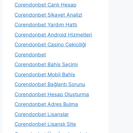
Corendonbet Canlı Hesap
Corendonbet Şikayet Analizi
Corendonbet Yardım Hattı
Corendonbet Android Hizmetleri
Corendonbet Casino Çekiciliği
Corendonbet
Corendonbet Bahis Seçimi
Corendonbet Mobil Bahis
Corendonbet Bağlantı Sorunu
Corendonbet Hesap Oluşturma
Corendonbet Adres Bulma
Corendonbet Lisanslar
Corendonbet Lisanslı Site