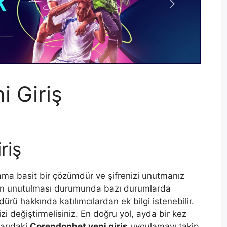
 Giriş
riş
ma basit bir çözümdür ve şifrenizi unutmanız
renin unutulması durumunda bazı durumlarda
ürü hakkında katılımcılardan ek bilgi istenebilir.
zi değiştirmelisiniz. En doğru yol, ayda bir kez
karıdaki
Corendonbet yeni giriş
uygulamayı takip