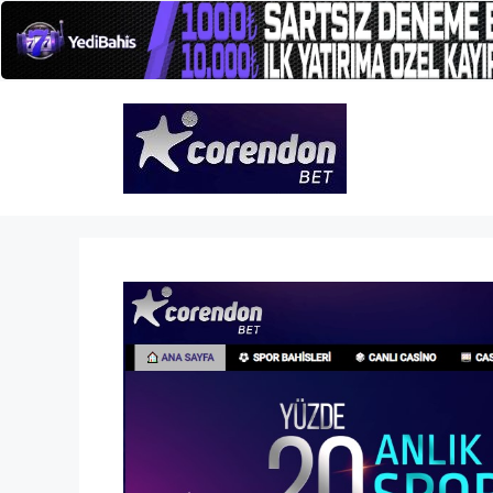
İçeriğe
atla