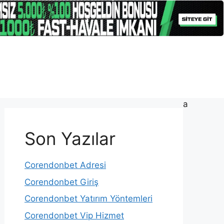
a
Son Yazılar
Corendonbet Adresi
Corendonbet Giriş
Corendonbet Yatırım Yöntemleri
Corendonbet Vip Hizmet