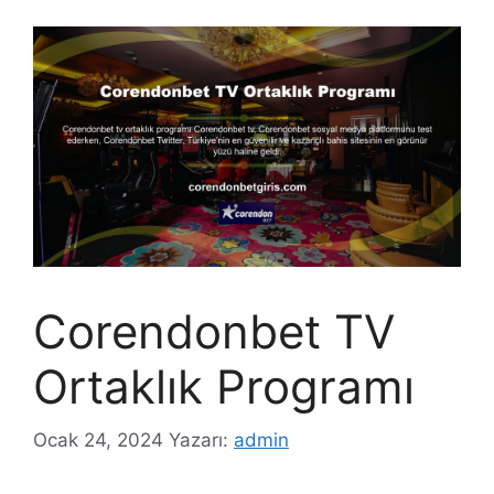
Corendonbet TV
Ortaklık Programı
Ocak 24, 2024
Yazarı:
admin