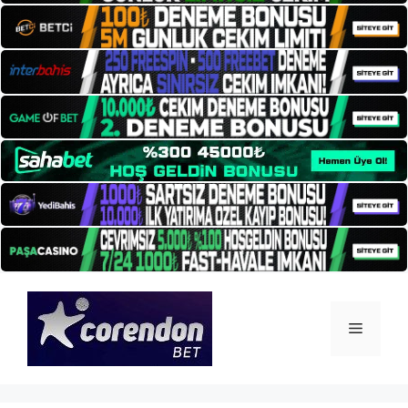
İçeriğe
atla
Menü