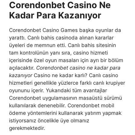
Corendonbet Casino Ne
Kadar Para Kazanıyor
Corendonbet Casino Games başka oyunlar da
yarattı. Canlı bahis casinoda alınan kararlar
üyeleri de memnun etti. Canlı bahis sitesinin
tam kontrolünün yanı sıra, casino hizmeti
içerisinde özel oyun masaları için ayrı bir bölüm
açılacaktır.
Corendonbet casino ne kadar para
kazanıyor
Casino ne kadar karlı? Canlı casino
hizmetleri genellikle yüzlerce farklı canlı krupiyer
oyununu içerir. Yukarıdaki tüm avantajlar
Corendonbet uygulamasının masaüstü sürümü
kullanılarak denenebilir. Corendonbet mobil
ödeme yöntemlerini kullanarak yatırım yapmak
istiyorsanız öncelikle üye olmanız
gerekmektedir.