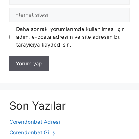
posta
İnternet
sitesi
Daha sonraki yorumlarımda kullanılması için
adım, e-posta adresim ve site adresim bu
tarayıcıya kaydedilsin.
Son Yazılar
Corendonbet Adresi
Corendonbet Giriş