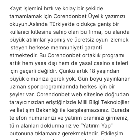
Kayıt işlemini hızlı ve kolay bir şekilde
tamamlamak için Corendonbet Üyelik yazımızı
okuyun.Aslında Türkiye’de oldukça geniş bir
kullanıcı kitlesine sahip olan bu firma, bu alanda
büyük atılımlar yapmış ve ücretsiz oyun izlemek
isteyen herkese memnuniyeti garanti
etmektedir. Bu Corendonbet ortaklık programı
artık hem yasa dışı hem de yasal casino siteleri
için geçerli değildir. Çünkü artık 18 yaşından
büyük olmanıza gerek yok. Gün boyu yayınlanan
uzman spor programlarında herkes için bir
şeyler var. Corendonbet web sitesine doğrudan
tarayıcınızdan eriştiğinizde Milli Bilgi Teknolojileri
ve İletişim Bakanlığı ile karşılaşmazsınız. Burada
telefon numaranızı ve yatırım oranınızı girmeniz,
tüm alanları doldurmanız ve “Yatırım Yap”
butonuna tıklamanız gerekmektedir. Etkileşim