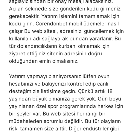
sağlayıcısından bir onay mesajı alacaksınız.
Açılan sekmede size gönderilen kodu girmeniz
gerekecektir. Yatırım işlemini tamamlamak için
kodu girin. Corendonbet mobil ödemeler nasıl
çalışır Bu web sitesi, adresinizi güncellemek için
kullanılan adı sağlayarak bundan yararlanır. Bu
tür dolandırıcılıkların kurbanı olmamak için
ziyaret ettiğiniz sitenin adresinin doğru
olduğundan emin olmalısınız.
Yatırım yapmayı planlıyorsanız lütfen oyun
hesabınızı ve bakiyenizi kontrol edip canlı
desteğimizle iletişime geçin. Çünkü artık 18
yaşından büyük olmanıza gerek yok. Gün boyu
yayınlanan özel spor programlarında herkes için
bir şeyler var. Bu web sitesi herhangi bir
müdahaleden sorumlu değildir. Bu tür olayların
riski tamamen size aittir. Diğer endüstriler gibi