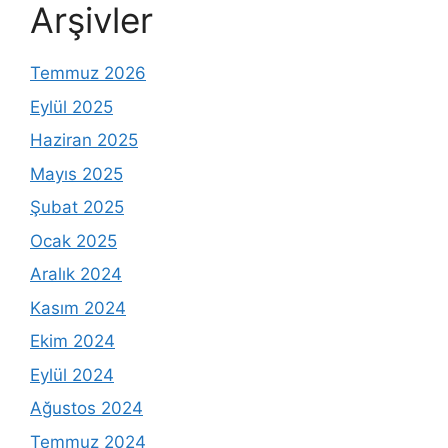
Arşivler
Temmuz 2026
Eylül 2025
Haziran 2025
Mayıs 2025
Şubat 2025
Ocak 2025
Aralık 2024
Kasım 2024
Ekim 2024
Eylül 2024
Ağustos 2024
Temmuz 2024