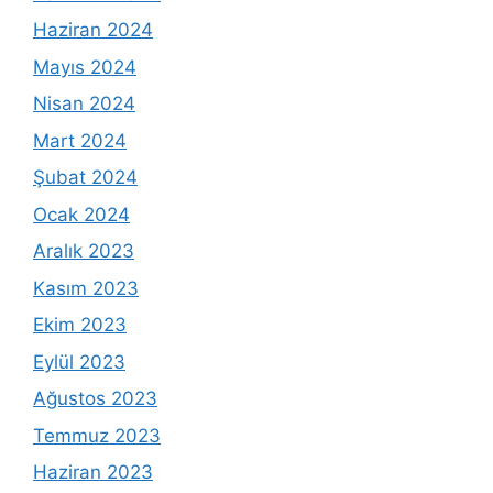
Haziran 2024
Mayıs 2024
Nisan 2024
Mart 2024
Şubat 2024
Ocak 2024
Aralık 2023
Kasım 2023
Ekim 2023
Eylül 2023
Ağustos 2023
Temmuz 2023
Haziran 2023