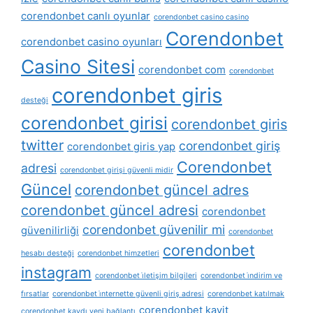
corendonbet canlı oyunlar
corendonbet casino casino
Corendonbet
corendonbet casino oyunları
Casino Sitesi
corendonbet com
corendonbet
corendonbet giris
desteği
corendonbet girisi
corendonbet giris
twitter
corendonbet giriş
corendonbet giris yap
Corendonbet
adresi
corendonbet girişi güvenli midir
Güncel
corendonbet güncel adres
corendonbet güncel adresi
corendonbet
corendonbet güvenilir mi
güvenilirliği
corendonbet
corendonbet
hesabı desteği
corendonbet himzetleri
instagram
corendonbet i̇letişim bilgileri
corendonbet i̇ndirim ve
fırsatlar
corendonbet i̇nternette güvenli giriş adresi
corendonbet katılmak
corendonbet kayit
corendonbet kaydı yeni bağlantı