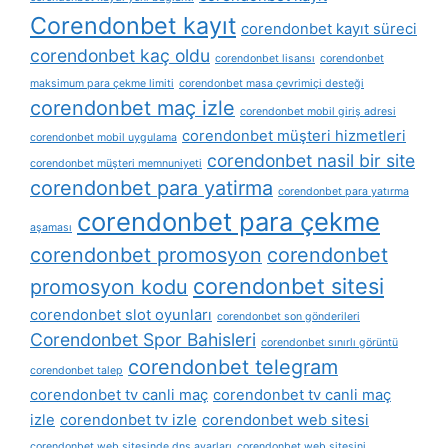
Corendonbet kayıt
corendonbet kayıt süreci
corendonbet kaç oldu
corendonbet lisansı
corendonbet
maksimum para çekme limiti
corendonbet masa çevrimiçi desteği
corendonbet maç izle
corendonbet mobil giriş adresi
corendonbet müşteri hizmetleri
corendonbet mobil uygulama
corendonbet nasil bir site
corendonbet müşteri memnuniyeti
corendonbet para yatirma
corendonbet para yatırma
corendonbet para çekme
aşaması
corendonbet promosyon
corendonbet
corendonbet sitesi
promosyon kodu
corendonbet slot oyunları
corendonbet son gönderileri
Corendonbet Spor Bahisleri
corendonbet sınırlı görüntü
corendonbet telegram
corendonbet talep
corendonbet tv canli maç
corendonbet tv canli maç
izle
corendonbet tv izle
corendonbet web sitesi
corendonbet web sitesinde dns ayarları
corendonbet web sitesini