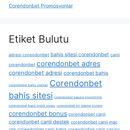
Corendonbet Promosyonlar
Etiket Bulutu
bahis sitesi corendonbet
adresi corendonbet
canli
corendonbet adres
corendonbet
corendonbet adresi
corendonbet bahis
Corendonbet
corendonbet bahis oranları
bahis sitesi
corendonbet bakara güvenilirliği
corendonbet basit üyelik süreci
corendonbet bir ödeme sistemi
corendonbet bonus
corendonbet canli
corendonbet canli destek
corendonbet canli maç
izle
corendonbet canlı bahis
corendonbet canlı casino