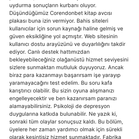
uydurma sonuçların kurbanı oluyor.
Düşündüğümüz Corendonbet kitap avcısı
plakası buna izin vermiyor. Bahis siteleri
kullanıcılar için sorun kaynağı haline gelmiş ve
güven eksikliğine yol açmıştır. Web sitesinin
kullanıcı dostu arayüzünü ve duyarlılığını takdir
ediyor. Canlı destek hattımızdan
bekleyebileceğiniz olağanüstü hizmet seviyesini
sizlere sunmaktan mutluluk duyuyoruz. Ancak
biraz para kazanmayı başarırsam işe yarayıp
yaramayacağını test edelim. Bu soru kafa
karıştırıcı olabilir. Bu sizin oyuna alışmanızı
engelleyecektir ve ben kazanırsam paranızı
alamayabilirsiniz. Psikoloji de depresyon
duygularına katkıda bulunabilir. Ne yazık ki,
sonraki tüm olaylar sonuçsuz kaldı. Bu bölüm,
üyelere her zaman yardımcı olmak için sürekli
olarak kesintisiz hizmet sunmaktadır. Fabrika