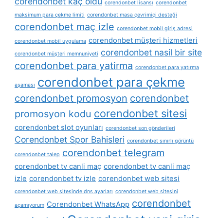
corendonbet kaç oldu
corendonbet lisansı
corendonbet
maksimum para çekme limiti
corendonbet masa çevrimiçi desteği
corendonbet maç izle
corendonbet mobil giriş adresi
corendonbet müşteri hizmetleri
corendonbet mobil uygulama
corendonbet nasil bir site
corendonbet müşteri memnuniyeti
corendonbet para yatirma
corendonbet para yatırma
corendonbet para çekme
aşaması
corendonbet promosyon
corendonbet
corendonbet sitesi
promosyon kodu
corendonbet slot oyunları
corendonbet son gönderileri
Corendonbet Spor Bahisleri
corendonbet sınırlı görüntü
corendonbet telegram
corendonbet talep
corendonbet tv canli maç
corendonbet tv canli maç
izle
corendonbet tv izle
corendonbet web sitesi
corendonbet web sitesinde dns ayarları
corendonbet web sitesini
corendonbet
Corendonbet WhatsApp
açamıyorum