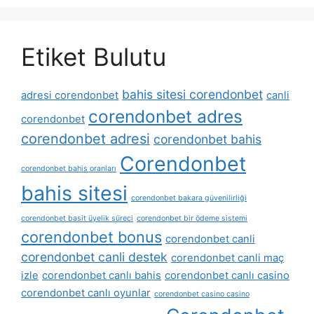
Etiket Bulutu
bahis sitesi corendonbet
adresi corendonbet
canli
corendonbet adres
corendonbet
corendonbet adresi
corendonbet bahis
Corendonbet
corendonbet bahis oranları
bahis sitesi
corendonbet bakara güvenilirliği
corendonbet basit üyelik süreci
corendonbet bir ödeme sistemi
corendonbet bonus
corendonbet canli
corendonbet canli destek
corendonbet canli maç
izle
corendonbet canlı bahis
corendonbet canlı casino
corendonbet canlı oyunlar
corendonbet casino casino