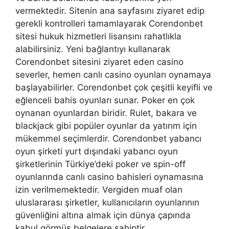
vermektedir. Sitenin ana sayfasını ziyaret edip
gerekli kontrolleri tamamlayarak Corendonbet
sitesi hukuk hizmetleri lisansını rahatlıkla
alabilirsiniz. Yeni bağlantıyı kullanarak
Corendonbet sitesini ziyaret eden casino
severler, hemen canlı casino oyunları oynamaya
başlayabilirler. Corendonbet çok çeşitli keyifli ve
eğlenceli bahis oyunları sunar. Poker en çok
oynanan oyunlardan biridir. Rulet, bakara ve
blackjack gibi popüler oyunlar da yatırım için
mükemmel seçimlerdir. Corendonbet yabancı
oyun şirketi yurt dışındaki yabancı oyun
şirketlerinin Türkiye’deki poker ve spin-off
oyunlarında canlı casino bahisleri oynamasına
izin verilmemektedir. Vergiden muaf olan
uluslararası şirketler, kullanıcıların oyunlarının
güvenliğini altına almak için dünya çapında
kabul görmüş belgelere sahiptir.