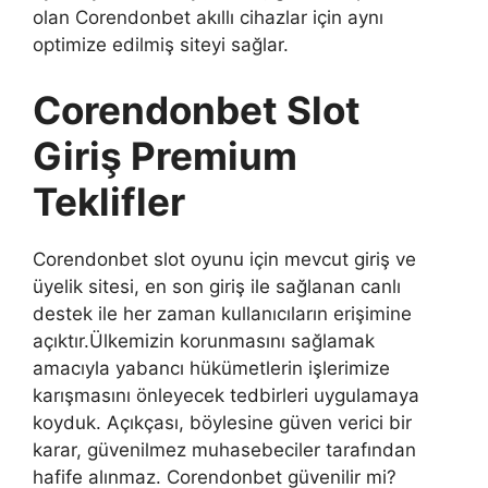
olan Corendonbet akıllı cihazlar için aynı
optimize edilmiş siteyi sağlar.
Corendonbet Slot
Giriş Premium
Teklifler
Corendonbet slot oyunu için mevcut giriş ve
üyelik sitesi, en son giriş ile sağlanan canlı
destek ile her zaman kullanıcıların erişimine
açıktır.Ülkemizin korunmasını sağlamak
amacıyla yabancı hükümetlerin işlerimize
karışmasını önleyecek tedbirleri uygulamaya
koyduk. Açıkçası, böylesine güven verici bir
karar, güvenilmez muhasebeciler tarafından
hafife alınmaz. Corendonbet güvenilir mi?