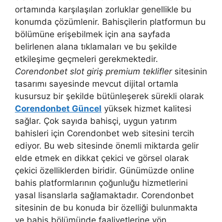
ortamında karşılaşılan zorluklar genellikle bu
konumda çözümlenir. Bahisçilerin platformun bu
bölümüne erişebilmek için ana sayfada
belirlenen alana tıklamaları ve bu şekilde
etkileşime geçmeleri gerekmektedir.
Corendonbet slot giriş premium teklifler
sitesinin
tasarımı sayesinde mevcut dijital ortamla
kusursuz bir şekilde bütünleşerek sürekli olarak
Corendonbet Güncel
yüksek hizmet kalitesi
sağlar. Çok sayıda bahisçi, uygun yatırım
bahisleri için Corendonbet web sitesini tercih
ediyor. Bu web sitesinde önemli miktarda gelir
elde etmek en dikkat çekici ve görsel olarak
çekici özelliklerden biridir. Günümüzde online
bahis platformlarının çoğunluğu hizmetlerini
yasal lisanslarla sağlamaktadır. Corendonbet
sitesinin de bu konuda bir özelliği bulunmakta
ve bahis bölümünde faaliyetlerine yön