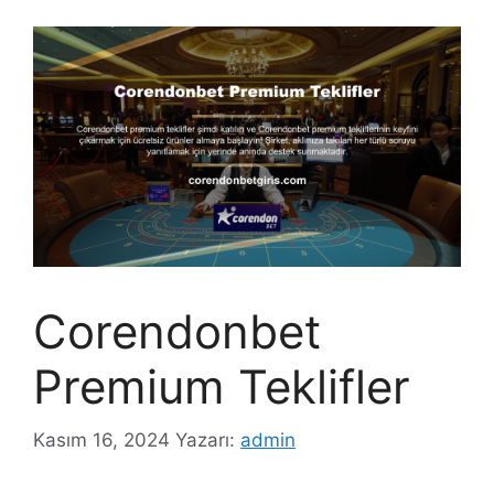
Corendonbet
Premium Teklifler
Kasım 16, 2024
Yazarı:
admin