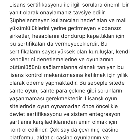
Lisans sertifikasyonu ile ilgili sorulara önemli bir
yanıt olarak onaylamanız tavsiye edilir.
Şüphelenmeyen kullanıcıları hedef alan ve mali
yükümlülüklerini yerine getirmeyen vicdansız
şirketler, hesaplarını dondurup kapattıkları için
bu sertifikaları da vermeyeceklerdir. Bu
sertifikaların sayısı yüksek olan kuruluşlar, kendi
kendilerini denetlemelerine ve oyunlarının
bütünlüğünü sağlamalarına olanak tanıyan bu
lisans kontrol mekanizmasına katılmak için yıllık
olarak ödeme yapmaktadır. Bu sebeple sitede
sahte oyun, sahte para çekme gibi sorunların
yaşanmaması gerekmektedir. Lisanslı oyun
sitelerinde oyun oynamadan önce öncelikle
devlet sertifikasyonu ve sistem entegrasyon
şartlarını karşıladıklarından emin olmak için
kontrol edilirler. Çok sayıda çevrimiçi casino
platformu, aldatıcı casino oyunlarının ve