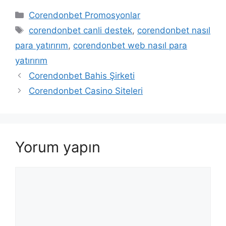
Kategoriler
Corendonbet Promosyonlar
Etiketler
corendonbet canli destek
,
corendonbet nasıl
para yatırırım
,
corendonbet web nasıl para
yatırırım
Yazı
Corendonbet Bahis Şirketi
dolaşımı
Corendonbet Casino Siteleri
Yorum yapın
Yorum