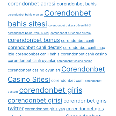
corendonbet adresi
corendonbet bahis
Corendonbet
corendonbet bahis oranları
bahis sitesi
corendonbet bakara güvenilirliği
corendonbet basit üyelik süreci
corendonbet bir ödeme sistemi
corendonbet bonus
corendonbet canli
corendonbet canli destek
corendonbet canli maç
izle
corendonbet canlı bahis
corendonbet canlı casino
corendonbet canlı oyunlar
corendonbet casino casino
Corendonbet
corendonbet casino oyunları
Casino Sitesi
corendonbet com
corendonbet
corendonbet giris
desteği
corendonbet girisi
corendonbet giris
twitter
corendonbet giriş
corendonbet giris yap