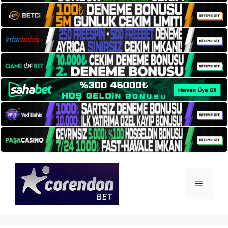
İçeriğe
atla
Menü