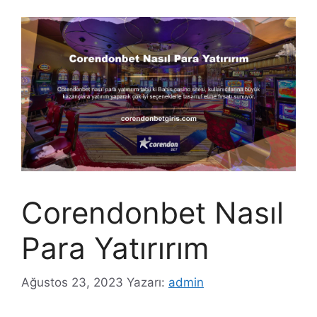
Corendonbet Nasıl
Para Yatırırım
Ağustos 23, 2023
Yazarı:
admin