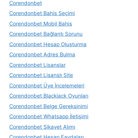
Corendonbet
Corendonbet Bahis Seçimi
Corendonbet Mobil Bahis
Corendonbet Bağlantı Sorunu
Corendonbet Hesap Oluşturma
Corendonbet Adres Bulma
Corendonbet Lisanslar
Corendonbet Lisanslı Site
Corendonbet Üye İncelemeleri
Corendonbet Blackjack Oyunları
Corendonbet Belge Gereksinimi
Corendonbet Whatsapp İletişimi
Corendonbet Şikayet Alımı
Corendonbet Hesap Faydaları