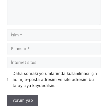
İsim
E-
posta
İnternet
sitesi
Daha sonraki yorumlarımda kullanılması için
adım, e-posta adresim ve site adresim bu
tarayıcıya kaydedilsin.