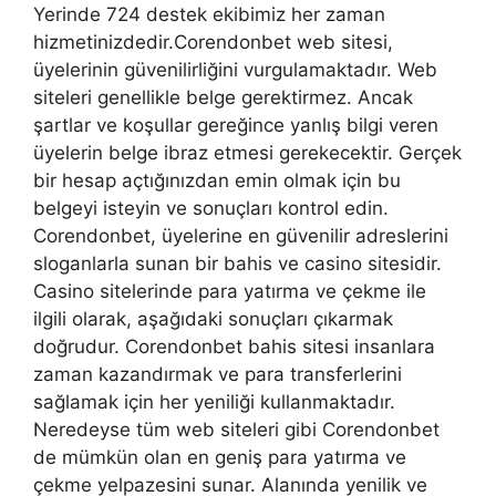
Yerinde 724 destek ekibimiz her zaman
hizmetinizdedir.Corendonbet web sitesi,
üyelerinin güvenilirliğini vurgulamaktadır. Web
siteleri genellikle belge gerektirmez. Ancak
şartlar ve koşullar gereğince yanlış bilgi veren
üyelerin belge ibraz etmesi gerekecektir. Gerçek
bir hesap açtığınızdan emin olmak için bu
belgeyi isteyin ve sonuçları kontrol edin.
Corendonbet, üyelerine en güvenilir adreslerini
sloganlarla sunan bir bahis ve casino sitesidir.
Casino sitelerinde para yatırma ve çekme ile
ilgili olarak, aşağıdaki sonuçları çıkarmak
doğrudur. Corendonbet bahis sitesi insanlara
zaman kazandırmak ve para transferlerini
sağlamak için her yeniliği kullanmaktadır.
Neredeyse tüm web siteleri gibi Corendonbet
de mümkün olan en geniş para yatırma ve
çekme yelpazesini sunar. Alanında yenilik ve