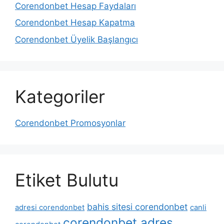
Corendonbet Hesap Faydaları
Corendonbet Hesap Kapatma
Corendonbet Üyelik Başlangıcı
Kategoriler
Corendonbet Promosyonlar
Etiket Bulutu
bahis sitesi corendonbet
adresi corendonbet
canli
corendonbet adres