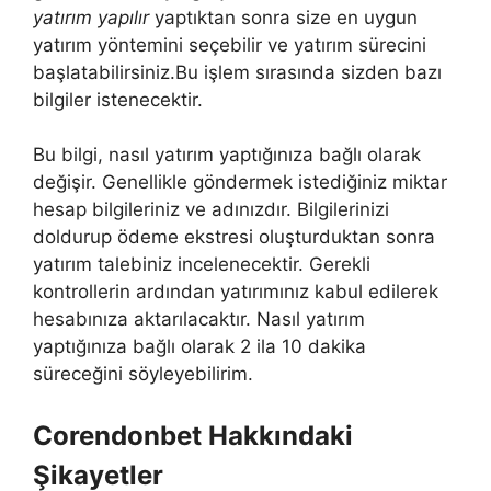
yatırım yapılır
yaptıktan sonra size en uygun
yatırım yöntemini seçebilir ve yatırım sürecini
başlatabilirsiniz.Bu işlem sırasında sizden bazı
bilgiler istenecektir.
Bu bilgi, nasıl yatırım yaptığınıza bağlı olarak
değişir. Genellikle göndermek istediğiniz miktar
hesap bilgileriniz ve adınızdır. Bilgilerinizi
doldurup ödeme ekstresi oluşturduktan sonra
yatırım talebiniz incelenecektir. Gerekli
kontrollerin ardından yatırımınız kabul edilerek
hesabınıza aktarılacaktır. Nasıl yatırım
yaptığınıza bağlı olarak 2 ila 10 dakika
süreceğini söyleyebilirim.
Corendonbet Hakkındaki
Şikayetler