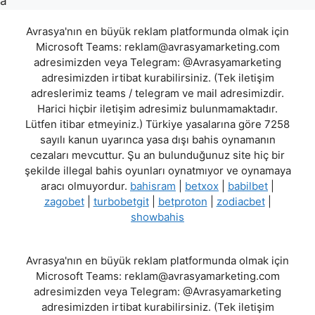
a
Avrasya'nın en büyük reklam platformunda olmak için
Microsoft Teams:
reklam@avrasyamarketing.com
adresimizden veya Telegram: @Avrasyamarketing
adresimizden irtibat kurabilirsiniz. (Tek iletişim
adreslerimiz teams / telegram ve mail adresimizdir.
Harici hiçbir iletişim adresimiz bulunmamaktadır.
Lütfen itibar etmeyiniz.) Türkiye yasalarına göre 7258
sayılı kanun uyarınca yasa dışı bahis oynamanın
cezaları mevcuttur. Şu an bulunduğunuz site hiç bir
şekilde illegal bahis oyunları oynatmıyor ve oynamaya
aracı olmuyordur.
bahisram
|
betxox
|
babilbet
|
zagobet
|
turbobetgit
|
betproton
|
zodiacbet
|
showbahis
Avrasya'nın en büyük reklam platformunda olmak için
Microsoft Teams:
reklam@avrasyamarketing.com
adresimizden veya Telegram: @Avrasyamarketing
adresimizden irtibat kurabilirsiniz. (Tek iletişim