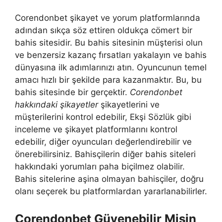
Corendonbet şikayet ve yorum platformlarında
adından sıkça söz ettiren oldukça cömert bir
bahis sitesidir. Bu bahis sitesinin müşterisi olun
ve benzersiz kazanç fırsatları yakalayın ve bahis
dünyasına ilk adımlarınızı atın. Oyuncunun temel
amacı hızlı bir şekilde para kazanmaktır. Bu, bu
bahis sitesinde bir gerçektir.
Corendonbet
hakkındaki şikayetler
şikayetlerini ve
müşterilerini kontrol edebilir, Ekşi Sözlük gibi
inceleme ve şikayet platformlarını kontrol
edebilir, diğer oyuncuları değerlendirebilir ve
önerebilirsiniz. Bahisçilerin diğer bahis siteleri
hakkındaki yorumları paha biçilmez olabilir.
Bahis sitelerine aşina olmayan bahisçiler, doğru
olanı seçerek bu platformlardan yararlanabilirler.
Corendonbet Güvenebilir Misin