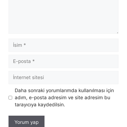
İsim
E-
posta
İnternet
sitesi
Daha sonraki yorumlarımda kullanılması için
adım, e-posta adresim ve site adresim bu
tarayıcıya kaydedilsin.