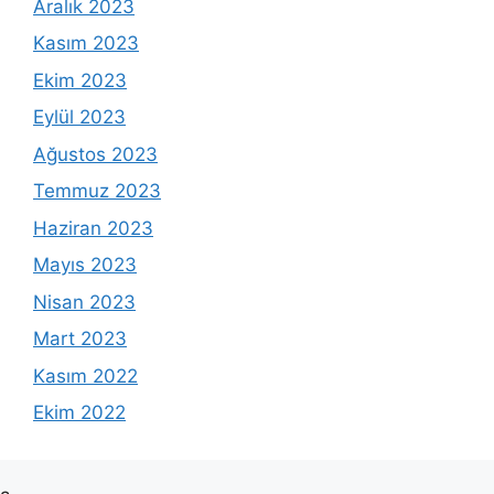
Aralık 2023
Kasım 2023
Ekim 2023
Eylül 2023
Ağustos 2023
Temmuz 2023
Haziran 2023
Mayıs 2023
Nisan 2023
Mart 2023
Kasım 2022
Ekim 2022