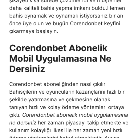
şikayeti kısa sürede çözümlendi ve müşteriler
daha kaliteli bahis yapma imkanı buldu.Hemen
bahis oynamak ve oynamak istiyorsanız bir an
önce üye olun ve bugün Corendonbet keyfini
çıkarmaya başlayın.
Corendonbet Abonelik
Mobil Uygulamasına Ne
Dersiniz
Corendonbet aboneliğinden nasıl çıkılır
Bahisçilerin ve oyuncuların kazançlarını hızlı bir
şekilde yatırmasına ve çekmesine olanak
tanıyan hızlı ve kolay ödeme yöntemleri ortaya
çıktı.
Corendonbet abonelik mobil uygulamasına
ne dersiniz
her zaman piyasayı takip etmekte ve
kullanım kolaylığı ilkesi ile her zaman yeni hızlı