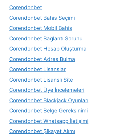
Corendonbet
Corendonbet Bahis Seçimi
Corendonbet Mobil Bahis
Corendonbet Bağlantı Sorunu
Corendonbet Hesap Oluşturma
Corendonbet Adres Bulma
Corendonbet Lisanslar
Corendonbet Lisanslı Site
Corendonbet Üye İncelemeleri
Corendonbet Blackjack Oyunları
Corendonbet Belge Gereksinimi
Corendonbet Whatsapp İletişimi
Corendonbet Şikayet Alımı