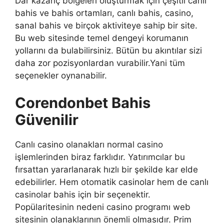
Dar kazanç bölgeleri oluşturmak için çeşitli canlı
bahis ve bahis ortamları, canlı bahis, casino,
sanal bahis ve birçok aktiviteye sahip bir site.
Bu web sitesinde temel dengeyi korumanın
yollarını da bulabilirsiniz. Bütün bu akıntılar sizi
daha zor pozisyonlardan vurabilir.Yani tüm
seçenekler oynanabilir.
Corendonbet Bahis
Güvenilir
Canlı casino olanakları normal casino
işlemlerinden biraz farklıdır. Yatırımcılar bu
fırsattan yararlanarak hızlı bir şekilde kar elde
edebilirler. Hem otomatik casinolar hem de canlı
casinolar bahis için bir seçenektir.
Popülaritesinin nedeni casino programı web
sitesinin olanaklarının önemli olmasıdır. Prim