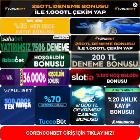
×
CORENCONBET GİRİŞ İÇİN TIKLAYINIZ!