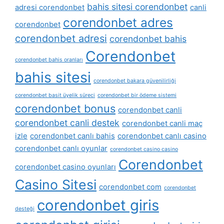
bahis sitesi corendonbet
adresi corendonbet
canli
corendonbet adres
corendonbet
corendonbet adresi
corendonbet bahis
Corendonbet
corendonbet bahis oranları
bahis sitesi
corendonbet bakara güvenilirliği
corendonbet basit üyelik süreci
corendonbet bir ödeme sistemi
corendonbet bonus
corendonbet canli
corendonbet canli destek
corendonbet canli maç
izle
corendonbet canlı bahis
corendonbet canlı casino
corendonbet canlı oyunlar
corendonbet casino casino
Corendonbet
corendonbet casino oyunları
Casino Sitesi
corendonbet com
corendonbet
corendonbet giris
desteği