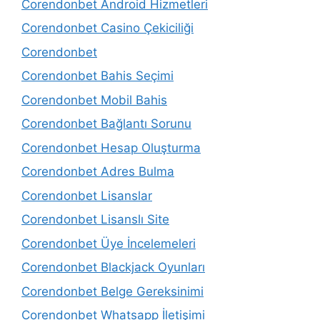
Corendonbet Android Hizmetleri
Corendonbet Casino Çekiciliği
Corendonbet
Corendonbet Bahis Seçimi
Corendonbet Mobil Bahis
Corendonbet Bağlantı Sorunu
Corendonbet Hesap Oluşturma
Corendonbet Adres Bulma
Corendonbet Lisanslar
Corendonbet Lisanslı Site
Corendonbet Üye İncelemeleri
Corendonbet Blackjack Oyunları
Corendonbet Belge Gereksinimi
Corendonbet Whatsapp İletişimi