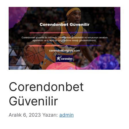
Corendonbet
Güvenilir
Aralık 6, 2023
Yazarı:
admin