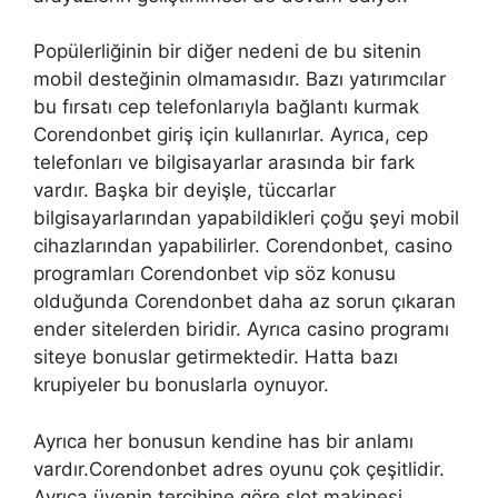
Popülerliğinin bir diğer nedeni de bu sitenin
mobil desteğinin olmamasıdır. Bazı yatırımcılar
bu fırsatı cep telefonlarıyla bağlantı kurmak
Corendonbet giriş için kullanırlar. Ayrıca, cep
telefonları ve bilgisayarlar arasında bir fark
vardır. Başka bir deyişle, tüccarlar
bilgisayarlarından yapabildikleri çoğu şeyi mobil
cihazlarından yapabilirler. Corendonbet, casino
programları Corendonbet vip söz konusu
olduğunda Corendonbet daha az sorun çıkaran
ender sitelerden biridir. Ayrıca casino programı
siteye bonuslar getirmektedir. Hatta bazı
krupiyeler bu bonuslarla oynuyor.
Ayrıca her bonusun kendine has bir anlamı
vardır.Corendonbet adres oyunu çok çeşitlidir.
Ayrıca üyenin tercihine göre slot makinesi