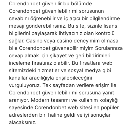
Corendonbet güvenilir bu bölümde
Corendonbet güvenilebilir mi sorusunun
cevabını öğrenebilir ve iç açıcı bir bilgilendirme
mesajı gönderebilirsiniz. Bu site, sizinle lisans
bilgilerini paylaşarak ihtiyacınız olan kontrolü
sağlar. Casino veya casino deneyimim olmasa
bile Corendonbet güvenebilir miyim Sorularınıza
cevap almak için şikayet ve geri bildirimleri
inceleme fırsatınız olabilir. Bu fırsatlara web
sitemizdeki hizmetler ve sosyal medya gibi
kanallar aracılığıyla erişilebileceğini
vurguluyoruz. Tek sayfadan verilere erişim ile
Corendonbet güvenilebilir mi sorusuna yanıt
aranıyor. Modern tasarımı ve kullanım kolaylığı
sayesinde Corendonbet web sitesi en popüler
adreslerden biri haline geldi ve iyi sonuçlar
alacaksınız.