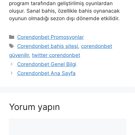
program tarafından geliştirilmiş oyunlardan
oluşur. Sanal bahis, özellikle bahis oynanacak
oyunun olmadığı sezon dışı dönemde etkilidir.
Kategoriler
Corendonbet Promosyonlar
Etiketler
Corendonbet bahis sitesi
,
corendonbet
güvenilir
,
twitter corendonbet
Yazı
Corendonbet Genel Bilgi
dolaşımı
Corendonbet Ana Sayfa
Yorum yapın
Yorum