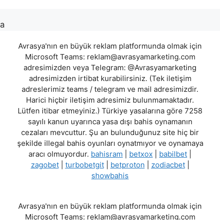
a
Avrasya'nın en büyük reklam platformunda olmak için
Microsoft Teams:
reklam@avrasyamarketing.com
adresimizden veya Telegram: @Avrasyamarketing
adresimizden irtibat kurabilirsiniz. (Tek iletişim
adreslerimiz teams / telegram ve mail adresimizdir.
Harici hiçbir iletişim adresimiz bulunmamaktadır.
Lütfen itibar etmeyiniz.) Türkiye yasalarına göre 7258
sayılı kanun uyarınca yasa dışı bahis oynamanın
cezaları mevcuttur. Şu an bulunduğunuz site hiç bir
şekilde illegal bahis oyunları oynatmıyor ve oynamaya
aracı olmuyordur.
bahisram
|
betxox
|
babilbet
|
zagobet
|
turbobetgit
|
betproton
|
zodiacbet
|
showbahis
Avrasya'nın en büyük reklam platformunda olmak için
Microsoft Teams:
reklam@avrasyamarketing.com