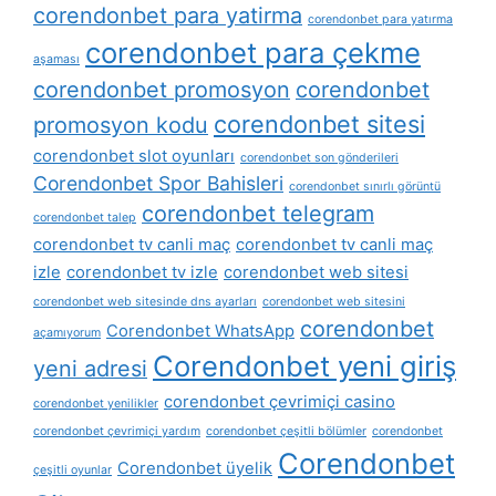
corendonbet para yatirma
corendonbet para yatırma
corendonbet para çekme
aşaması
corendonbet promosyon
corendonbet
corendonbet sitesi
promosyon kodu
corendonbet slot oyunları
corendonbet son gönderileri
Corendonbet Spor Bahisleri
corendonbet sınırlı görüntü
corendonbet telegram
corendonbet talep
corendonbet tv canli maç
corendonbet tv canli maç
izle
corendonbet tv izle
corendonbet web sitesi
corendonbet web sitesinde dns ayarları
corendonbet web sitesini
corendonbet
Corendonbet WhatsApp
açamıyorum
Corendonbet yeni giriş
yeni adresi
corendonbet çevrimiçi casino
corendonbet yenilikler
corendonbet çevrimiçi yardım
corendonbet çeşitli bölümler
corendonbet
Corendonbet
Corendonbet üyelik
çeşitli oyunlar