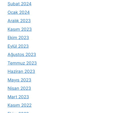
Şubat 2024
Ocak 2024
Aralık 2023
Kasım 2023
Ekim 2023
Eylül 2023
Ağustos 2023
Temmuz 2023
Haziran 2023
Mayıs 2023
Nisan 2023
Mart 2023
Kasım 2022