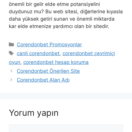
önemli bir gelir elde etme potansiyelini
duydunuz mu? Bu web sitesi, diğerlerine kıyasla
daha yüksek getiri sunan ve önemli miktarda
kar elde etmenize yardımcı olan bir sitedir.
Kategoriler
Corendonbet Promosyonlar
Etiketler
canli corendonbet
,
corendonbet çevrimiçi
oyun
,
corendonbet hesap koruma
Yazı
Corendonbet Önerilen Site
dolaşımı
Corendonbet Alan Adı
Yorum yapın
Yorum