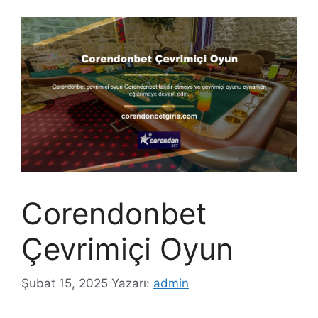
Corendonbet
Çevrimiçi Oyun
Şubat 15, 2025
Yazarı:
admin