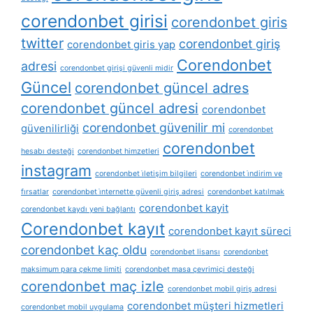
corendonbet girisi
corendonbet giris
twitter
corendonbet giriş
corendonbet giris yap
Corendonbet
adresi
corendonbet girişi güvenli midir
Güncel
corendonbet güncel adres
corendonbet güncel adresi
corendonbet
corendonbet güvenilir mi
güvenilirliği
corendonbet
corendonbet
hesabı desteği
corendonbet himzetleri
instagram
corendonbet i̇letişim bilgileri
corendonbet i̇ndirim ve
fırsatlar
corendonbet i̇nternette güvenli giriş adresi
corendonbet katılmak
corendonbet kayit
corendonbet kaydı yeni bağlantı
Corendonbet kayıt
corendonbet kayıt süreci
corendonbet kaç oldu
corendonbet lisansı
corendonbet
maksimum para çekme limiti
corendonbet masa çevrimiçi desteği
corendonbet maç izle
corendonbet mobil giriş adresi
corendonbet müşteri hizmetleri
corendonbet mobil uygulama