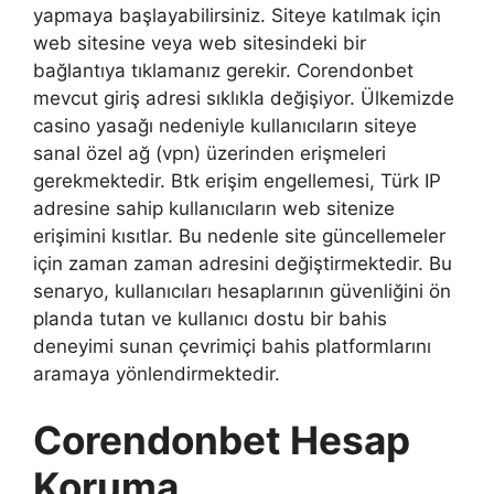
yapmaya başlayabilirsiniz. Siteye katılmak için
web sitesine veya web sitesindeki bir
bağlantıya tıklamanız gerekir. Corendonbet
mevcut giriş adresi sıklıkla değişiyor. Ülkemizde
casino yasağı nedeniyle kullanıcıların siteye
sanal özel ağ (vpn) üzerinden erişmeleri
gerekmektedir. Btk erişim engellemesi, Türk IP
adresine sahip kullanıcıların web sitenize
erişimini kısıtlar. Bu nedenle site güncellemeler
için zaman zaman adresini değiştirmektedir. Bu
senaryo, kullanıcıları hesaplarının güvenliğini ön
planda tutan ve kullanıcı dostu bir bahis
deneyimi sunan çevrimiçi bahis platformlarını
aramaya yönlendirmektedir.
Corendonbet Hesap
Koruma