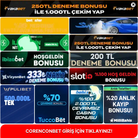
×
CORENCONBET GİRİŞ İÇİN TIKLAYINIZ!