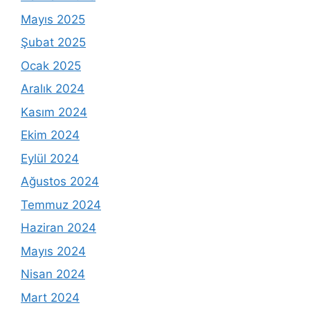
Mayıs 2025
Şubat 2025
Ocak 2025
Aralık 2024
Kasım 2024
Ekim 2024
Eylül 2024
Ağustos 2024
Temmuz 2024
Haziran 2024
Mayıs 2024
Nisan 2024
Mart 2024