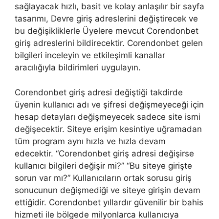
sağlayacak hızlı, basit ve kolay anlaşılır bir sayfa
tasarımı, Devre giriş adreslerini değiştirecek ve
bu değişikliklerle Üyelere mevcut Corendonbet
giriş adreslerini bildirecektir. Corendonbet gelen
bilgileri inceleyin ve etkileşimli kanallar
aracılığıyla bildirimleri uygulayın.
Corendonbet giriş adresi değiştiği takdirde
üyenin kullanıcı adı ve şifresi değişmeyeceği için
hesap detayları değişmeyecek sadece site ismi
değişecektir. Siteye erişim kesintiye uğramadan
tüm program aynı hızla ve hızla devam
edecektir. “Corendonbet giriş adresi değişirse
kullanıcı bilgileri değişir mi?” “Bu siteye girişte
sorun var mı?” Kullanıcıların ortak sorusu giriş
sonucunun değişmediği ve siteye girişin devam
ettiğidir. Corendonbet yıllardır güvenilir bir bahis
hizmeti ile bölgede milyonlarca kullanıcıya