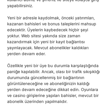
yapabilirsiniz.
Yeni bir adresle kaydolmak, önceki yatırımları,
kazanan bahisleri ve bonus taleplerini mahsup
edecektir. Üyelerin kaybedecek hiçbir şeyi
yoktur. Web sitesi yakında size zaman
kazandırmak için yeni bir kayıt bağlantısı
yayınlayacak. Mevcut abonelikler kaldıkları
yerden devam eder.
Özellikle yeni bir üye bu durumla karşılaştığında
paniğe kapılabilir. Ancak, olası bir trafik sıkışıklığı
durumunda güncellenmiş bir bağlantının
görüntüleneceğine ve aboneliğinizin kaldığı
yerden devam edeceğine dikkat edin. Oyunlara
ve casino girişlerine yapılan bahisler, mevcut bir
abonelik üzerinden yapılmalıdır.