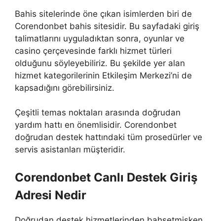
Bahis sitelerinde öne çıkan isimlerden biri de
Corendonbet bahis sitesidir. Bu sayfadaki giriş
talimatlarını uyguladıktan sonra, oyunlar ve
casino çerçevesinde farklı hizmet türleri
olduğunu söyleyebiliriz. Bu şekilde yer alan
hizmet kategorilerinin Etkileşim Merkezi’ni de
kapsadığını görebilirsiniz.
Çeşitli temas noktaları arasında doğrudan
yardım hattı en önemlisidir. Corendonbet
doğrudan destek hattındaki tüm prosedürler ve
servis asistanları müşteridir.
Corendonbet Canlı Destek Giriş
Adresi Nedir
Doğrudan destek hizmetlerinden bahsetmişken,