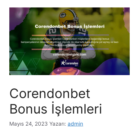
Corendonbet
Bonus İşlemleri
Mayıs 24, 2023
Yazarı:
admin