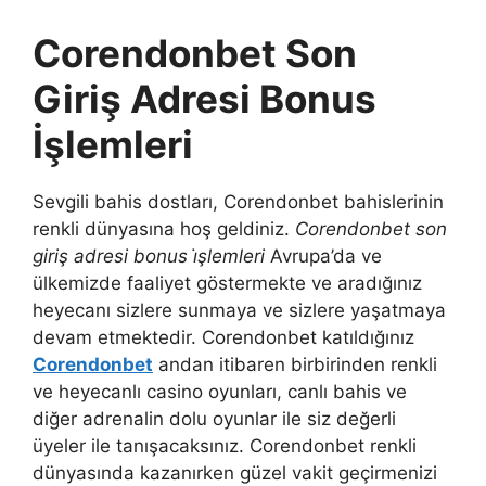
Corendonbet Son
Giriş Adresi Bonus
İşlemleri
Sevgili bahis dostları, Corendonbet bahislerinin
renkli dünyasına hoş geldiniz.
Corendonbet son
giriş adresi bonus i̇şlemleri
Avrupa’da ve
ülkemizde faaliyet göstermekte ve aradığınız
heyecanı sizlere sunmaya ve sizlere yaşatmaya
devam etmektedir. Corendonbet katıldığınız
Corendonbet
andan itibaren birbirinden renkli
ve heyecanlı casino oyunları, canlı bahis ve
diğer adrenalin dolu oyunlar ile siz değerli
üyeler ile tanışacaksınız. Corendonbet renkli
dünyasında kazanırken güzel vakit geçirmenizi