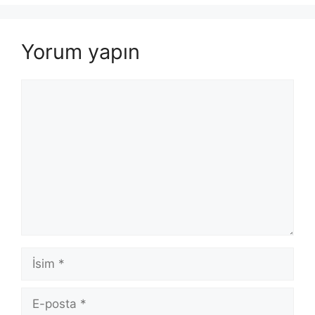
Yorum yapın
Yorum
İsim
E-
posta