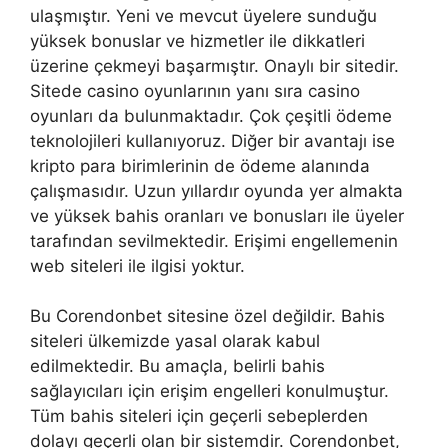
ulaşmıştır. Yeni ve mevcut üyelere sunduğu
yüksek bonuslar ve hizmetler ile dikkatleri
üzerine çekmeyi başarmıştır. Onaylı bir sitedir.
Sitede casino oyunlarının yanı sıra casino
oyunları da bulunmaktadır. Çok çeşitli ödeme
teknolojileri kullanıyoruz. Diğer bir avantajı ise
kripto para birimlerinin de ödeme alanında
çalışmasıdır. Uzun yıllardır oyunda yer almakta
ve yüksek bahis oranları ve bonusları ile üyeler
tarafından sevilmektedir. Erişimi engellemenin
web siteleri ile ilgisi yoktur.
Bu Corendonbet sitesine özel değildir. Bahis
siteleri ülkemizde yasal olarak kabul
edilmektedir. Bu amaçla, belirli bahis
sağlayıcıları için erişim engelleri konulmuştur.
Tüm bahis siteleri için geçerli sebeplerden
dolayı geçerli olan bir sistemdir. Corendonbet,