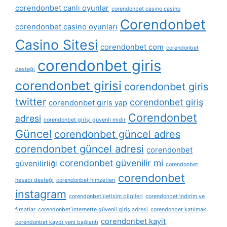
corendonbet canlı oyunlar
corendonbet casino casino
Corendonbet
corendonbet casino oyunları
Casino Sitesi
corendonbet com
corendonbet
corendonbet giris
desteği
corendonbet girisi
corendonbet giris
twitter
corendonbet giriş
corendonbet giris yap
Corendonbet
adresi
corendonbet girişi güvenli midir
Güncel
corendonbet güncel adres
corendonbet güncel adresi
corendonbet
corendonbet güvenilir mi
güvenilirliği
corendonbet
corendonbet
hesabı desteği
corendonbet himzetleri
instagram
corendonbet i̇letişim bilgileri
corendonbet i̇ndirim ve
fırsatlar
corendonbet i̇nternette güvenli giriş adresi
corendonbet katılmak
corendonbet kayit
corendonbet kaydı yeni bağlantı