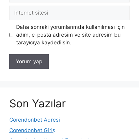
İnternet
sitesi
Daha sonraki yorumlarımda kullanılması için
adım, e-posta adresim ve site adresim bu
tarayıcıya kaydedilsin.
Son Yazılar
Corendonbet Adresi
Corendonbet Giriş