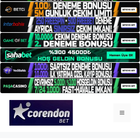
İçeriğe
atla
Menü